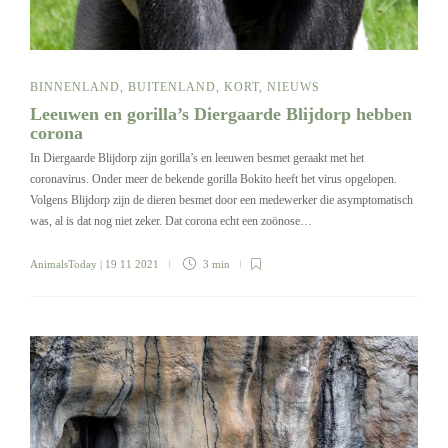
BINNENLAND
,
BUITENLAND
,
KORT
,
NIEUWS
Leeuwen en gorilla’s Diergaarde Blijdorp hebben
corona
In Diergaarde Blijdorp zijn gorilla’s en leeuwen besmet geraakt met het
coronavirus. Onder meer de bekende gorilla Bokito heeft het virus opgelopen.
Volgens Blijdorp zijn de dieren besmet door een medewerker die asymptomatisch
was, al is dat nog niet zeker. Dat corona echt een zoönose…
AnimalsToday
| 19 11 2021
3 min