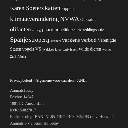
katten
Karen Soeters
kippen
klimaatverandering
NVWA
Oekraïne
olifanten
paarden
petitie
reddingsactie
politie
oorlog
Spanje
stroperij
varkens
verbod
Verenigde
stropers
VS
wilde dieren
Staten
vogels
Wakker Dier
walvissen
wolven
Zuid-Afrika
Privacybeleid
-
Algemene voorwaarden
-
ANBI
AnimalsToday
Postbus 14647
1001 LC Amsterdam
KvK: 54827817
Bankrekening IBAN: NL65 TRIO 0198 0364 93 t.n.v. House of
Animals o.v.v. Animals Today