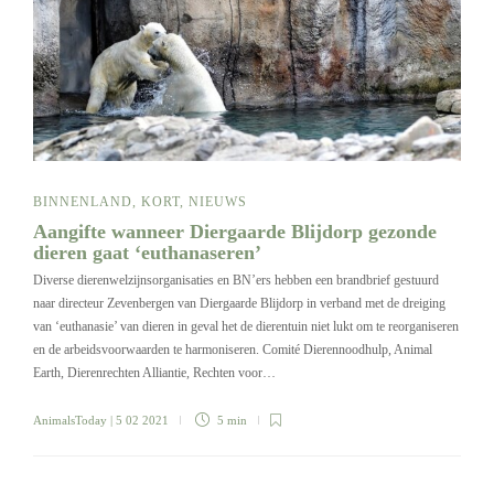
BINNENLAND
,
KORT
,
NIEUWS
Aangifte wanneer Diergaarde Blijdorp gezonde
dieren gaat ‘euthanaseren’
Diverse dierenwelzijnsorganisaties en BN’ers hebben een brandbrief gestuurd
naar directeur Zevenbergen van Diergaarde Blijdorp in verband met de dreiging
van ‘euthanasie’ van dieren in geval het de dierentuin niet lukt om te reorganiseren
en de arbeidsvoorwaarden te harmoniseren. Comité Dierennoodhulp, Animal
Earth, Dierenrechten Alliantie, Rechten voor…
AnimalsToday
| 5 02 2021
5 min