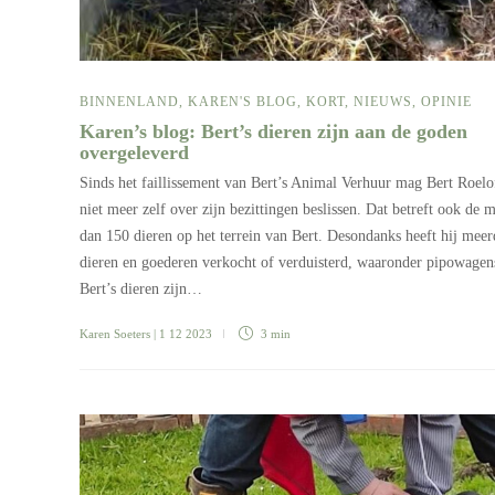
BINNENLAND
,
KAREN'S BLOG
,
KORT
,
NIEUWS
,
OPINIE
Karen’s blog: Bert’s dieren zijn aan de goden
overgeleverd
Sinds het faillissement van Bert’s Animal Verhuur mag Bert Roelo
niet meer zelf over zijn bezittingen beslissen. Dat betreft ook de 
dan 150 dieren op het terrein van Bert. Desondanks heeft hij meer
dieren en goederen verkocht of verduisterd, waaronder pipowagen
Bert’s dieren zijn…
Karen Soeters
| 1 12 2023
3 min