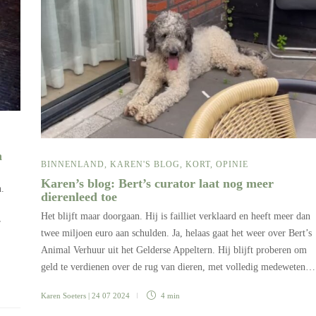
n
BINNENLAND
,
KAREN'S BLOG
,
KORT
,
OPINIE
Karen’s blog: Bert’s curator laat nog meer
n.
dierenleed toe
Het blijft maar doorgaan. Hij is failliet verklaard en heeft meer dan
r
twee miljoen euro aan schulden. Ja, helaas gaat het weer over Bert’s
Animal Verhuur uit het Gelderse Appeltern. Hij blijft proberen om
geld te verdienen over de rug van dieren, met volledig medeweten…
Karen Soeters
| 24 07 2024
4 min