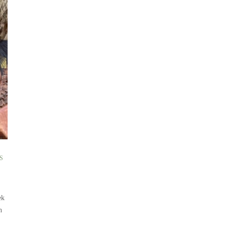
S
ek
n