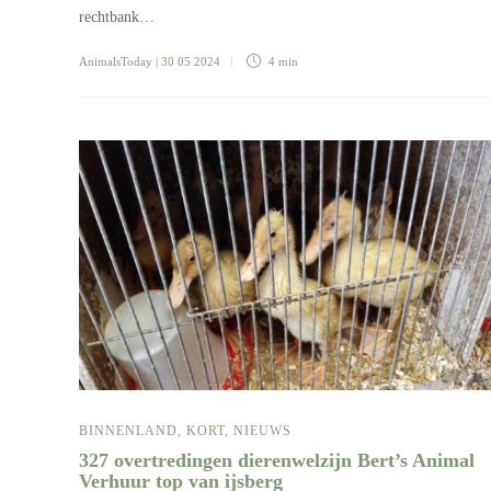
rechtbank…
AnimalsToday
| 30 05 2024
4 min
BINNENLAND
,
KORT
,
NIEUWS
327 overtredingen dierenwelzijn Bert’s Animal
Verhuur top van ijsberg