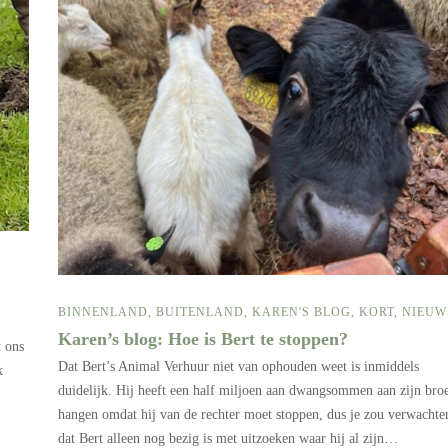
BINNENLAND
,
BUITENLAND
,
KAREN'S BLOG
,
KORT
,
NIEUW
Karen’s blog: Hoe is Bert te stoppen?
t ons
Dat Bert’s Animal Verhuur niet van ophouden weet is inmiddels
k
duidelijk. Hij heeft een half miljoen aan dwangsommen aan zijn bro
hangen omdat hij van de rechter moet stoppen, dus je zou verwachte
dat Bert alleen nog bezig is met uitzoeken waar hij al zijn…