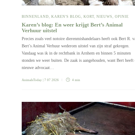
BINNENLAND
,
KAREN'S BLOG
,
KORT
,
NIEUWS
,
OPINIE
Karen’s blog: En weer krijgt Bert’s Animal
Verhuur uitstel
Precies zoals veel notoire dierenmishandelaars heeft ook Bert R. v
Bert’s Animal Verhuur wederom uitstel van zijn straf gekregen.
Vandaag was ik in de rechtbank in Arnhem en binnen 5 minuten
stonden we weer buiten. De zaak is aangehouden, want Bert heeft
nieuwe advocaat…
AnimalsToday
| 7 07 2026
4 min