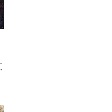
rd.
en