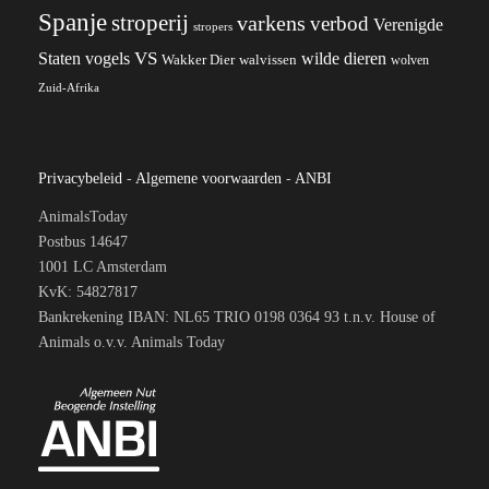
Spanje
stroperij
varkens
verbod
Verenigde
stropers
VS
Staten
vogels
wilde dieren
Wakker Dier
walvissen
wolven
Zuid-Afrika
Privacybeleid
-
Algemene voorwaarden
-
ANBI
AnimalsToday
Postbus 14647
1001 LC Amsterdam
KvK: 54827817
Bankrekening IBAN: NL65 TRIO 0198 0364 93 t.n.v. House of
Animals o.v.v. Animals Today