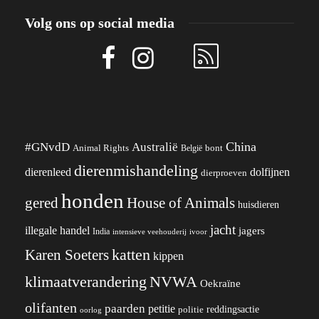
Volg ons op social media
China
#GNvdD
Australië
Animal Rights
België
bont
dierenmishandeling
dierenleed
dolfijnen
dierproeven
honden
gered
House of Animals
huisdieren
jacht
illegale handel
jagers
India
ivoor
intensieve veehouderij
katten
Karen Soeters
kippen
klimaatverandering
NVWA
Oekraïne
olifanten
paarden
petitie
reddingsactie
politie
oorlog