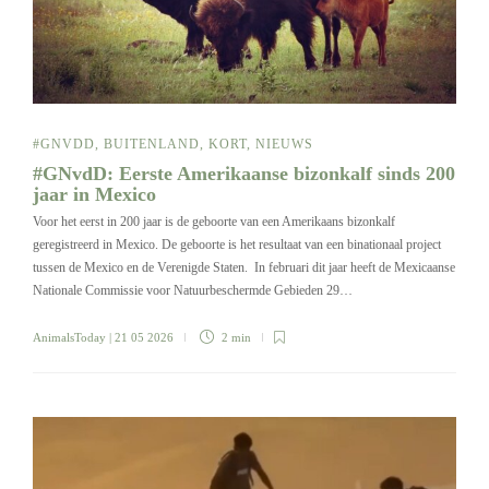
#GNVDD
,
BUITENLAND
,
KORT
,
NIEUWS
#GNvdD: Eerste Amerikaanse bizonkalf sinds 200
jaar in Mexico
Voor het eerst in 200 jaar is de geboorte van een Amerikaans bizonkalf
geregistreerd in Mexico. De geboorte is het resultaat van een binationaal project
tussen de Mexico en de Verenigde Staten. In februari dit jaar heeft de Mexicaanse
Nationale Commissie voor Natuurbeschermde Gebieden 29…
AnimalsToday
| 21 05 2026
2 min