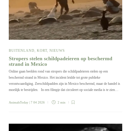
BUITENLAND
,
KORT
,
NIEUWS
Stropers stelen schildpadeieren op beschermd
strand in Mexico
Online gaan beelden rond van stropers die schildpadeieren stelen op een
beschermd strand in Mexico. Het incident leidde tot grote publieke
verontwaardiging. Zeeschildpadden zijn in Mexico beschermd, maar de handel is
moeilijk te bestrijden. In een filmpje dat circuleert op sociale media is te zien…
AnimalsToday
| 7 04 2026
2 min