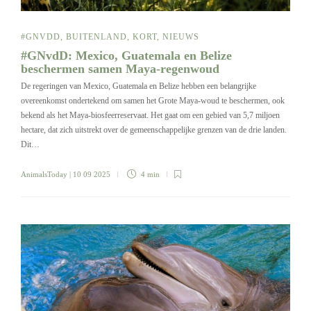
#GNVDD
,
BUITENLAND
,
KORT
,
NIEUWS
#GNvdD: Mexico, Guatemala en Belize
beschermen samen Maya-regenwoud
De regeringen van Mexico, Guatemala en Belize hebben een belangrijke
overeenkomst ondertekend om samen het Grote Maya-woud te beschermen, ook
bekend als het Maya-biosfeerreservaat. Het gaat om een gebied van 5,7 miljoen
hectare, dat zich uitstrekt over de gemeenschappelijke grenzen van de drie landen.
Dit…
AnimalsToday
| 10 09 2025
4 min