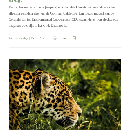
dreigt
De Californische bruinvis (vaquita) is ’s werelds kleinste walvisachtige en leeft
alleen in een klein deel van de Golf van Californië. Een nieuw rapport van de
Commission for Environmental Cooperation (CEC) schat dat er nog slechts acht
vaquita’s over zijn in het wild. Daarmee is…
AnimalsToday
| 15 09 2025
3 min