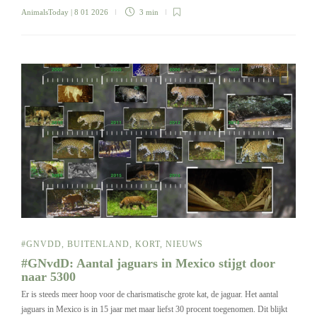
AnimalsToday
| 8 01 2026
3 min
#GNVDD
,
BUITENLAND
,
KORT
,
NIEUWS
#GNvdD: Aantal jaguars in Mexico stijgt door
naar 5300
Er is steeds meer hoop voor de charismatische grote kat, de jaguar. Het aantal
jaguars in Mexico is in 15 jaar met maar liefst 30 procent toegenomen. Dit blijkt