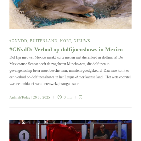
#GNVDD
,
BUITENLAND
,
KORT
,
NIEUWS
#GNvdD: Verbod op dolfijnenshows in Mexico
Dol fijn nieuws: Mexico maakt korte metten met dierenleed in dolfinaria! De
Mexicaanse Senaat heeft de zogeheten Mincho-wet, die dolfijnen in
gevangenschap beter moet beschermen, unaniem goedgekeurd. Daarmee komt er
een verbod op dolfijnenshows in het Latijns-Amerikaanse land. Het wetsvoorstel
was een initiatief van dierenwelzijnsorganisatie…
AnimalsToday
| 26 06 2025
3 min