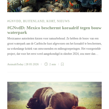
#GNVDD
,
BUITENLAND
,
KORT
,
NIEUWS
#GNvdD: Mexico beschermt koraalrif tegen bouw
waterpark
Mexicaanse autoriteiten kiezen voor natuurbehoud. Ze hebben de bouw van een
groot waterpark aan de Caribische kust afgewezen om het koraalrif te beschermen,
na wekenlange kritiek van omwonenden en milieugroeperingen. Het voorgestelde
project, dat voor het eerst werd aangekondigd in oktober 2024, zou meer dan…
AnimalsToday
| 28 05 2026
2 min