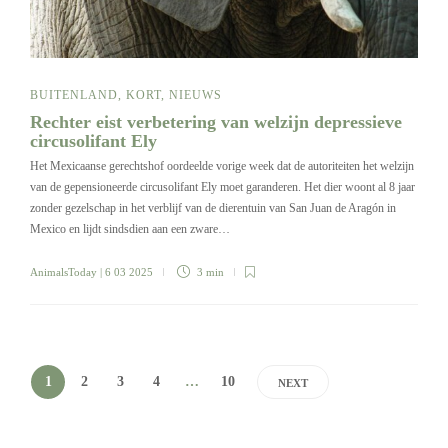
BUITENLAND
,
KORT
,
NIEUWS
Rechter eist verbetering van welzijn depressieve
circusolifant Ely
Het Mexicaanse gerechtshof oordeelde vorige week dat de autoriteiten het welzijn
van de gepensioneerde circusolifant Ely moet garanderen. Het dier woont al 8 jaar
zonder gezelschap in het verblijf van de dierentuin van San Juan de Aragón in
Mexico en lijdt sindsdien aan een zware…
AnimalsToday
| 6 03 2025
3 min
1
2
3
4
…
10
NEXT