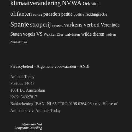
klimaatverandering
NVWA
Oekraïne
olifanten
paarden
petitie
reddingsactie
politie
oorlog
Spanje
stroperij
varkens
verbod
Verenigde
stropers
VS
wilde dieren
Staten
vogels
Wakker Dier
walvissen
wolven
Zuid-Afrika
Privacybeleid
-
Algemene voorwaarden
-
ANBI
AnimalsToday
Postbus 14647
1001 LC Amsterdam
KvK: 54827817
Bankrekening IBAN: NL65 TRIO 0198 0364 93 t.n.v. House of
Animals o.v.v. Animals Today