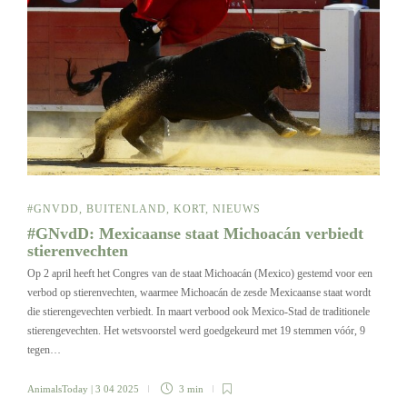
#GNVDD
,
BUITENLAND
,
KORT
,
NIEUWS
#GNvdD: Mexicaanse staat Michoacán verbiedt
stierenvechten
Op 2 april heeft het Congres van de staat Michoacán (Mexico) gestemd voor een
verbod op stierenvechten, waarmee Michoacán de zesde Mexicaanse staat wordt
die stierengevechten verbiedt. In maart verbood ook Mexico-Stad de traditionele
stierengevechten. Het wetsvoorstel werd goedgekeurd met 19 stemmen vóór, 9
tegen…
AnimalsToday
| 3 04 2025
3 min