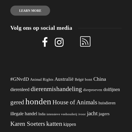
LEARN MORE
Volg ons op social media
China
#GNvdD
Australië
Animal Rights
België
bont
dierenmishandeling
dierenleed
dolfijnen
dierproeven
honden
gered
House of Animals
huisdieren
jacht
illegale handel
jagers
India
ivoor
intensieve veehouderij
katten
Karen Soeters
kippen