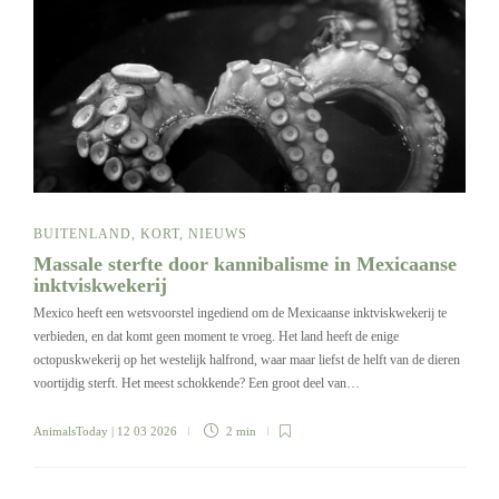
BUITENLAND
,
KORT
,
NIEUWS
Massale sterfte door kannibalisme in Mexicaanse
inktviskwekerij
Mexico heeft een wetsvoorstel ingediend om de Mexicaanse inktviskwekerij te
verbieden, en dat komt geen moment te vroeg. Het land heeft de enige
octopuskwekerij op het westelijk halfrond, waar maar liefst de helft van de dieren
voortijdig sterft. Het meest schokkende? Een groot deel van…
AnimalsToday
| 12 03 2026
2 min