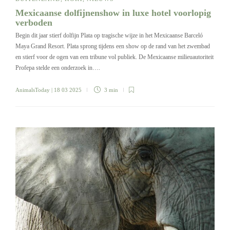
Mexicaanse dolfijnenshow in luxe hotel voorlopig
verboden
Begin dit jaar stierf dolfijn Plata op tragische wijze in het Mexicaanse Barceló
Maya Grand Resort. Plata sprong tijdens een show op de rand van het zwembad
en stierf voor de ogen van een tribune vol publiek. De Mexicaanse milieuautoriteit
Profepa stelde een onderzoek in….
AnimalsToday
| 18 03 2025
3 min