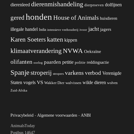
dierenmishandeling
dierenleed
dolfijnen
dierproeven
honden
gered
House of Animals
huisdieren
jacht
illegale handel
jagers
India
ivoor
intensieve veehouderij
katten
Karen Soeters
kippen
klimaatverandering
NVWA
Oekraïne
olifanten
paarden
petitie
reddingsactie
politie
oorlog
Spanje
stroperij
varkens
verbod
Verenigde
stropers
VS
wilde dieren
Staten
vogels
Wakker Dier
walvissen
wolven
Zuid-Afrika
Privacybeleid
-
Algemene voorwaarden
-
ANBI
AnimalsToday
Postbus 14647