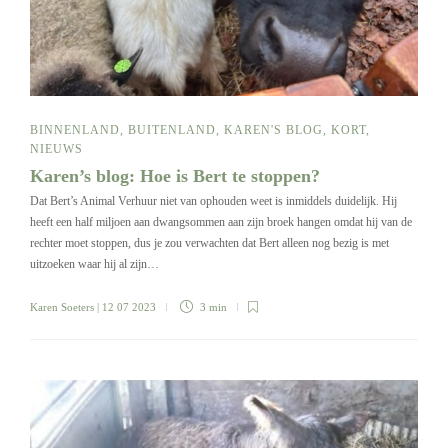
BINNENLAND
,
BUITENLAND
,
KAREN'S BLOG
,
KORT
,
NIEUWS
Karen’s blog: Hoe is Bert te stoppen?
Dat Bert’s Animal Verhuur niet van ophouden weet is inmiddels duidelijk. Hij
heeft een half miljoen aan dwangsommen aan zijn broek hangen omdat hij van de
rechter moet stoppen, dus je zou verwachten dat Bert alleen nog bezig is met
uitzoeken waar hij al zijn…
Karen Soeters
| 12 07 2023
3 min