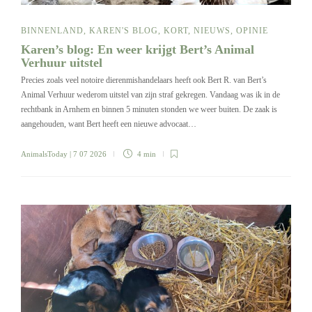
BINNENLAND
,
KAREN'S BLOG
,
KORT
,
NIEUWS
,
OPINIE
Karen’s blog: En weer krijgt Bert’s Animal
Verhuur uitstel
Precies zoals veel notoire dierenmishandelaars heeft ook Bert R. van Bert’s
Animal Verhuur wederom uitstel van zijn straf gekregen. Vandaag was ik in de
rechtbank in Arnhem en binnen 5 minuten stonden we weer buiten. De zaak is
aangehouden, want Bert heeft een nieuwe advocaat…
AnimalsToday
| 7 07 2026
4 min