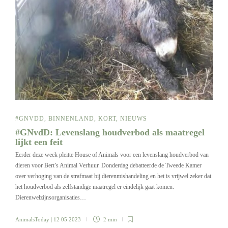
#GNVDD
,
BINNENLAND
,
KORT
,
NIEUWS
#GNvdD: Levenslang houdverbod als maatregel
lijkt een feit
Eerder deze week pleitte House of Animals voor een levenslang houdverbod van
dieren voor Bert’s Animal Verhuur. Donderdag debatteerde de Tweede Kamer
over verhoging van de strafmaat bij dierenmishandeling en het is vrijwel zeker dat
het houdverbod als zelfstandige maatregel er eindelijk gaat komen.
Dierenwelzijnsorganisaties…
AnimalsToday
| 12 05 2023
2 min