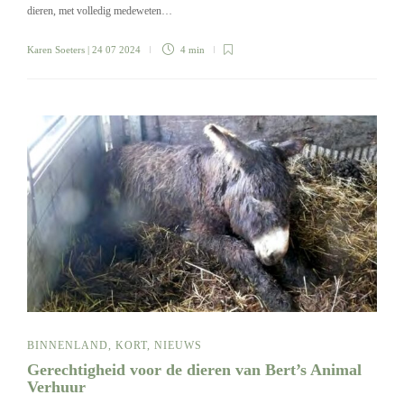
dieren, met volledig medeweten…
Karen Soeters
| 24 07 2024
4 min
BINNENLAND
,
KORT
,
NIEUWS
Gerechtigheid voor de dieren van Bert’s Animal
Verhuur