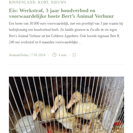
BINNENLAND
,
KORT
,
NIEUWS
Eis: Werkstraf, 3 jaar houdverbod en
voorwaardelijke boete Bert’s Animal Verhuur
Een boete van 30.000 euro voorwaardelijk, met een proeftijd van 3 jaar waarin hij
bedrijfsmatig een houdverbod heeft. Zo luidde gisteren in Zwolle de eis tegen
Bert’s Animal Verhuur uit het Gelderse Appeltern. Ook hoorde eigenaar Bert R.
240 uur werkstraf en 6 maanden voorwaardelijke…
AnimalsToday
| 7 05 2024
4 min