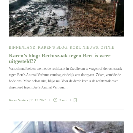
BINNENLAND
,
KAREN'S BLOG
,
KORT
,
NIEUWS
,
OPINIE
Karen’s blog: Rechtszaak tegen Bert is weer
uitgesteld??
Vanochtend belden we met de rechtbank in Zwolle om te vragen of de rechtszaak
tegen Bert’s Animal Verhuur vandaag eindelijk zou doorgaan. Zeker, vertelde de
bode ons. Maar helaas niet, blijkt nu. Voor de derde keer is de rechtszaak over
dierenleed tegen Bert’s Animal Verhuur…
Karen Soeters
| 11 12 2023
3 min