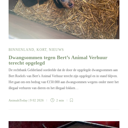
BINNENLAND
,
KORT
,
NIEUWS
Dwangsommen tegen Bert’s Animal Verhuur
terecht opgelegd
De rechtbank Gelderland oordeelde dat de door de opgelegde dwangsommen aan
Bert Roelofs van Bert’s Animal Verhuur terecht zijn opgelegd en in stand blijven.
Het gaat om een bedrag van €150.000 aan dwangsommen wegens onder meer het
illegaal verhuren van dieren en het illegaal fokken…
AnimalsToday
| 9 02 2026
2 min