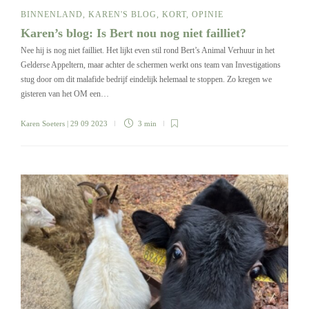
BINNENLAND
,
KAREN'S BLOG
,
KORT
,
OPINIE
Karen’s blog: Is Bert nou nog niet failliet?
Nee hij is nog niet failliet. Het lijkt even stil rond Bert’s Animal Verhuur in het
Gelderse Appeltern, maar achter de schermen werkt ons team van Investigations
stug door om dit malafide bedrijf eindelijk helemaal te stoppen. Zo kregen we
gisteren van het OM een…
Karen Soeters
| 29 09 2023
3 min