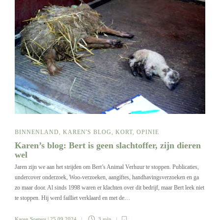
BINNENLAND
,
KAREN'S BLOG
,
KORT
,
OPINIE
Karen’s blog: Bert is geen slachtoffer, zijn dieren
wel
Jaren zijn we aan het strijden om Bert’s Animal Verhuur te stoppen. Publicaties,
undercover onderzoek, Woo-verzoeken, aangiftes, handhavingsverzoeken en ga
zo maar door. Al sinds 1998 waren er klachten over dit bedrijf, maar Bert leek niet
te stoppen. Hij werd failliet verklaard en met de…
Karen Soeters
| 25 09 2024
3 min