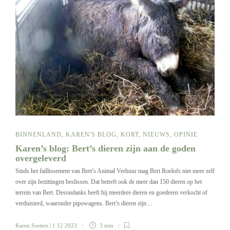
BINNENLAND
,
KAREN'S BLOG
,
KORT
,
NIEUWS
,
OPINIE
Karen’s blog: Bert’s dieren zijn aan de goden
overgeleverd
Sinds het faillissement van Bert’s Animal Verhuur mag Bert Roelofs niet meer zelf
over zijn bezittingen beslissen. Dat betreft ook de meer dan 150 dieren op het
terrein van Bert. Desondanks heeft hij meerdere dieren en goederen verkocht of
verduisterd, waaronder pipowagens. Bert’s dieren zijn…
Karen Soeters
| 1 12 2023
3 min