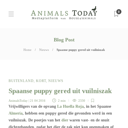
0
Blog Post
Home
Nieuws
Spaanse puppy gered uit vuilniszak
BUITENLAND
,
KORT
,
NIEUWS
Spaanse puppy gered uit vuilniszak
AnimalsToday
| 21 04 2016
2 min
2330
Vrijwilligers van de opvang
La Huella Roja
, in het Spaanse
Almería
, hebben een puppy gered die gevonden werd in een
vuilniszak. De pootjes van het
dier
waren vast- en de snuit
dichtgebonden, zodat het dier de zak niet kon openmaken of