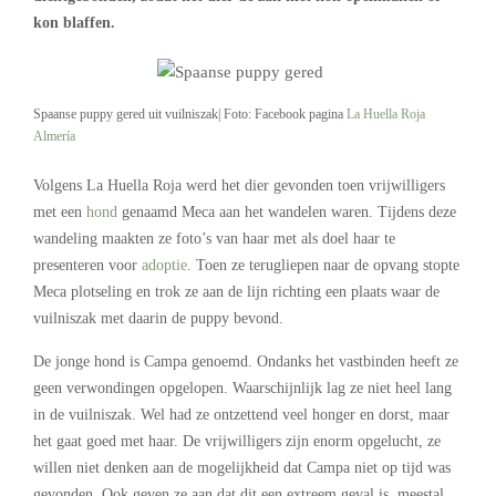
kon blaffen.
Spaanse puppy gered uit vuilniszak| Foto: Facebook pagina
La Huella Roja
Almería
Volgens La Huella Roja werd het dier gevonden toen vrijwilligers
met een
hond
genaamd Meca aan het wandelen waren. Tijdens deze
wandeling maakten ze foto’s van haar met als doel haar te
presenteren voor
adoptie
. Toen ze terugliepen naar de opvang stopte
Meca plotseling en trok ze aan de lijn richting een plaats waar de
vuilniszak met daarin de puppy bevond.
De jonge hond is Campa genoemd. Ondanks het vastbinden heeft ze
geen verwondingen opgelopen. Waarschijnlijk lag ze niet heel lang
in de vuilniszak. Wel had ze ontzettend veel honger en dorst, maar
het gaat goed met haar. De vrijwilligers zijn enorm opgelucht, ze
willen niet denken aan de mogelijkheid dat Campa niet op tijd was
gevonden. Ook geven ze aan dat dit een extreem geval is, meestal