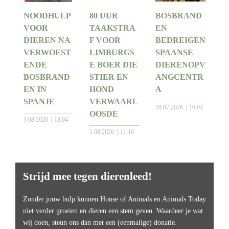
NOODHULP
80 UUR
BOSBRAND
VOOR
TAAKSTRA
EN
DIEREN NA
F VOOR
BEDREIGEN
VERWOEST
LIMBURGS
SPAANSE
ENDE
E BOER DIE
DIERENOPV
BOSBRAND
STIER EN
ANGCENTR
EN IN
HOND
A
SPANJE
VERWAARL
28 07 2026
16:04
OOSDE
3 08 2026
18:04
1 08 2026
11:16
Strijd mee tegen dierenleed!
Zonder jouw hulp kunnen House of Animals en Animals Today
niet verder groeien en dieren een stem geven. Waardeer je wat
wij doen, steun ons dan met een (eenmalige) donatie.