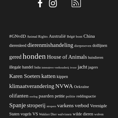
China
#GNvdD
Australië
Animal Rights
België
bont
dierenmishandeling
dierenleed
dolfijnen
dierproeven
honden
gered
House of Animals
huisdieren
jacht
illegale handel
jagers
India
ivoor
intensieve veehouderij
katten
Karen Soeters
kippen
klimaatverandering
NVWA
Oekraïne
olifanten
paarden
petitie
reddingsactie
politie
oorlog
Spanje
stroperij
varkens
verbod
Verenigde
stropers
VS
wilde dieren
Staten
vogels
Wakker Dier
walvissen
wolven