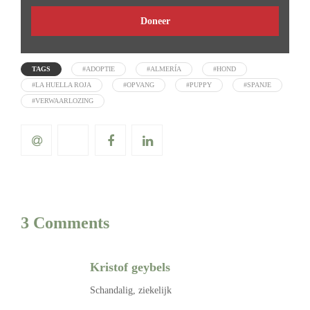
Doneer
TAGS
#ADOPTIE
#ALMERÍA
#HOND
#LA HUELLA ROJA
#OPVANG
#PUPPY
#SPANJE
#VERWAARLOZING
3 Comments
Kristof geybels
Schandalig, ziekelijk