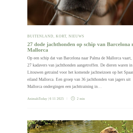
BUITENLAND
,
KORT
,
NIEUWS
27 dode jachthonden op schip van Barcelona 
Mallorca
Op een schip dat van Barcelona naar Palma de Mallorca vaart, 
27 kadavers van jachthonden aangetroffen. De dieren waren in
Litouwen getraind voor het komende jachtseizoen op het Spaa
eiland Mallorca. Een groep van 36 jachthonden van jagers uit
Mallorca ondergingen een jachttraining in…
AnimalsToday
| 6 11 2025
2 min