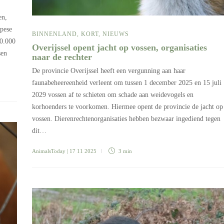
en,
pese
BINNENLAND
,
KORT
,
NIEUWS
50.000
Overijssel opent jacht op vossen, organisaties
sen
naar de rechter
De provincie Overijssel heeft een vergunning aan haar
faunabeheereenheid verleent om tussen 1 december 2025 en 15 juli
2029 vossen af te schieten om schade aan weidevogels en
korhoenders te voorkomen. Hiermee opent de provincie de jacht op
vossen. Dierenrechtenorganisaties hebben bezwaar ingediend tegen
dit…
AnimalsToday
| 17 11 2025
3 min