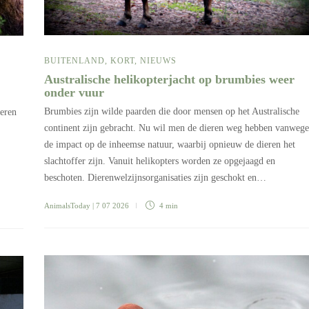
BUITENLAND
,
KORT
,
NIEUWS
Australische helikopterjacht op brumbies weer
onder vuur
Brumbies zijn wilde paarden die door mensen op het Australische
oeren
continent zijn gebracht. Nu wil men de dieren weg hebben vanwege
de impact op de inheemse natuur, waarbij opnieuw de dieren het
slachtoffer zijn. Vanuit helikopters worden ze opgejaagd en
beschoten. Dierenwelzijnsorganisaties zijn geschokt en…
AnimalsToday
| 7 07 2026
4 min