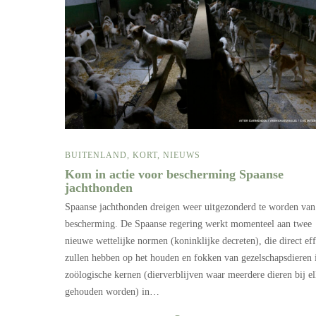
BUITENLAND
,
KORT
,
NIEUWS
Kom in actie voor bescherming Spaanse
jachthonden
Spaanse jachthonden dreigen weer uitgezonderd te worden van
bescherming. De Spaanse regering werkt momenteel aan twee
nieuwe wettelijke normen (koninklijke decreten), die direct eff
zullen hebben op het houden en fokken van gezelschapsdieren 
zoölogische kernen (dierverblijven waar meerdere dieren bij e
gehouden worden) in…