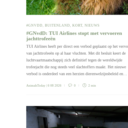
#GNVDD
,
BUITENLAND
,
KORT
,
NIEUWS
#GNvdD: TUI Airlines stopt met vervoeren
jachttrofeeën
TUI Airlines heeft per direct een verbod geplaatst op het verv
van jachttrofeeën op al haar vluchten. Met dit besluit keert de
luchtvaartmaatschappij zich definitief tegen de wereldwijde
trofeejacht die nog steeds veel slachtoffers maakt. Het nieuwe
verbod is onderdeel van een herzien dierenwelzijnsbeleid en…
AnimalsToday
| 6 08 2026
0
2 min