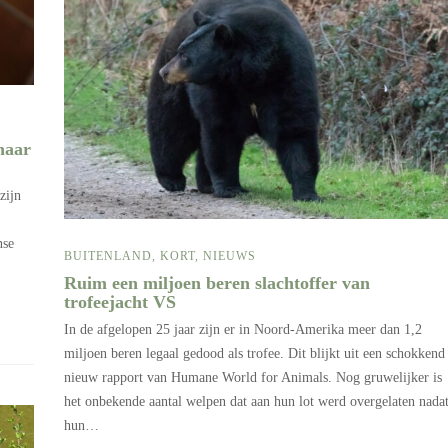
naar
zijn
nse
BUITENLAND
,
KORT
,
NIEUWS
Ruim een miljoen beren slachtoffer van
trofeejacht VS
In de afgelopen 25 jaar zijn er in Noord-Amerika meer dan 1,2
miljoen beren legaal gedood als trofee. Dit blijkt uit een schokkend
nieuw rapport van Humane World for Animals. Nog gruwelijker is
het onbekende aantal welpen dat aan hun lot werd overgelaten nada
hun…