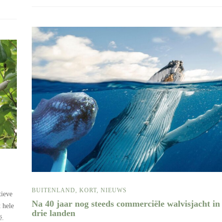
BUITENLAND
,
KORT
,
NIEUWS
tieve
Na 40 jaar nog steeds commerciële walvisjacht in
 hele
drie landen
é.