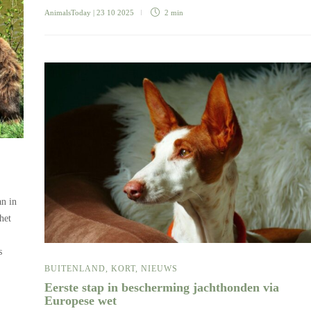
AnimalsToday
| 23 10 2025
2 min
an in
het
s
BUITENLAND
,
KORT
,
NIEUWS
Eerste stap in bescherming jachthonden via
Europese wet