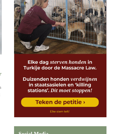
r
n
t
Social Media