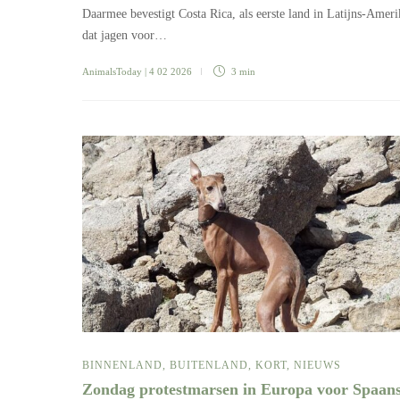
Daarmee bevestigt Costa Rica, als eerste land in Latijns-Ameri
dat jagen voor…
AnimalsToday
| 4 02 2026
3 min
BINNENLAND
,
BUITENLAND
,
KORT
,
NIEUWS
Zondag protestmarsen in Europa voor Spaan