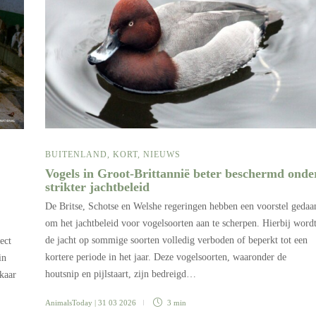
BUITENLAND
,
KORT
,
NIEUWS
Vogels in Groot-Brittannië beter beschermd onde
strikter jachtbeleid
De Britse, Schotse en Welshe regeringen hebben een voorstel gedaa
om het jachtbeleid voor vogelsoorten aan te scherpen. Hierbij word
de jacht op sommige soorten volledig verboden of beperkt tot een
ect
kortere periode in het jaar. Deze vogelsoorten, waaronder de
in
houtsnip en pijlstaart, zijn bedreigd…
lkaar
AnimalsToday
| 31 03 2026
3 min