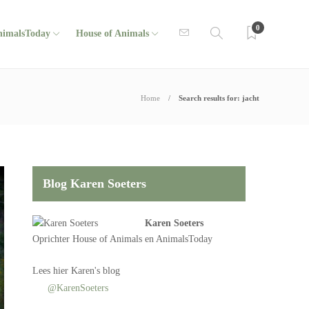
0
nimalsToday
House of Animals
Home
Search results for: jacht
Blog Karen Soeters
Karen Soeters
Oprichter
House of Animals
en AnimalsToday
Lees
hier Karen's blog
@KarenSoeters