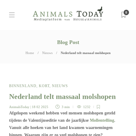
0
Blog Post
Home
Nieuws
Nederland telt massaal molshopen
BINNENLAND
,
KORT
,
NIEUWS
Nederland telt massaal molshopen
AnimalsToday
| 18 02 2025
3 min
1232
Afgelopen weekend hebben veel mensen molshopen geteld
tijdens de Valentijnseditie van de jaarlijkse
Mollentelling
.
Vanuit alle hoeken van het land kwamen waarnemingen
binnen. Waarom zijn er zo veel molshopen te zien?