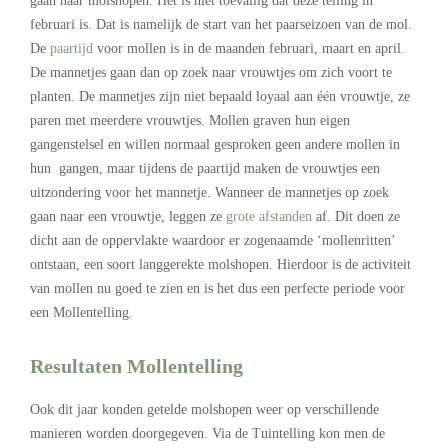
gaan naar molshopen. Het is niet toevallig dat deze telling in
februari is. Dat is namelijk de start van het paarseizoen van de mol.
De
paartijd
voor mollen is in de maanden februari, maart en april.
De mannetjes gaan dan op zoek naar vrouwtjes om zich voort te
planten. De mannetjes zijn niet bepaald loyaal aan één vrouwtje, ze
paren met meerdere vrouwtjes. Mollen graven hun eigen
gangenstelsel en willen normaal gesproken geen andere mollen in
hun gangen, maar tijdens de paartijd maken de vrouwtjes een
uitzondering voor het mannetje. Wanneer de mannetjes op zoek
gaan naar een vrouwtje, leggen ze
grote afstanden
af. Dit doen ze
dicht aan de oppervlakte waardoor er zogenaamde ‘mollenritten’
ontstaan, een soort langgerekte molshopen. Hierdoor is de activiteit
van mollen nu goed te zien en is het dus een perfecte periode voor
een Mollentelling.
Resultaten Mollentelling
Ook dit jaar konden getelde molshopen weer op verschillende
manieren worden doorgegeven. Via de Tuintelling kon men de