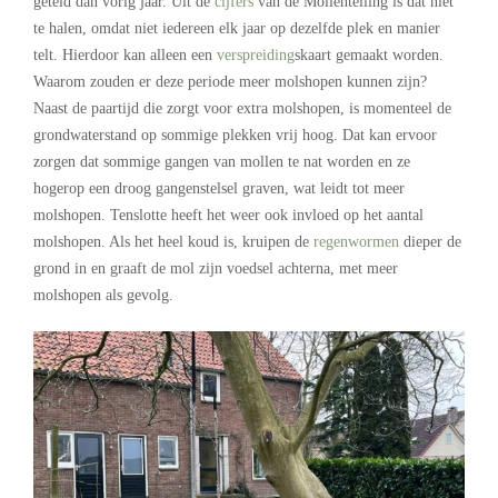
geteld dan vorig jaar. Uit de
cijfers
van de Mollentelling is dat niet
te halen, omdat niet iedereen elk jaar op dezelfde plek en manier
telt. Hierdoor kan alleen een
verspreiding
skaart gemaakt worden.
Waarom zouden er deze periode meer molshopen kunnen zijn?
Naast de paartijd die zorgt voor extra molshopen, is momenteel de
grondwaterstand op sommige plekken vrij hoog. Dat kan ervoor
zorgen dat sommige gangen van mollen te nat worden en ze
hogerop een droog gangenstelsel graven, wat leidt tot meer
molshopen. Tenslotte heeft het weer ook invloed op het aantal
molshopen. Als het heel koud is, kruipen de
regenwormen
dieper de
grond in en graaft de mol zijn voedsel achterna, met meer
molshopen als gevolg.