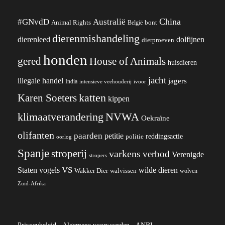
China
#GNvdD
Australië
Animal Rights
België
bont
dierenmishandeling
dierenleed
dolfijnen
dierproeven
honden
gered
House of Animals
huisdieren
jacht
illegale handel
jagers
India
ivoor
intensieve veehouderij
katten
Karen Soeters
kippen
klimaatverandering
NVWA
Oekraïne
olifanten
paarden
petitie
reddingsactie
politie
oorlog
Spanje
stroperij
varkens
verbod
Verenigde
stropers
VS
Staten
vogels
wilde dieren
Wakker Dier
walvissen
wolven
Zuid-Afrika