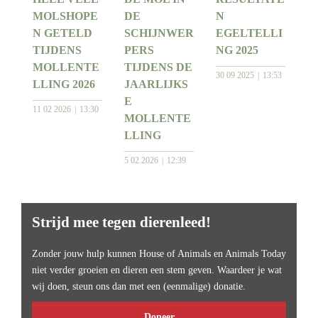
MOLSHOPE
DE
N
N GETELD
SCHIJNWER
EGELTELLI
TIJDENS
PERS
NG 2025
MOLLENTE
TIJDENS DE
30 09 2025
13:53
LLING 2026
JAARLIJKS
E
11 02 2026
13:30
MOLLENTE
LLING
5 02 2026
12:39
Strijd mee tegen dierenleed!
Zonder jouw hulp kunnen House of Animals en Animals Today
niet verder groeien en dieren een stem geven. Waardeer je wat
wij doen, steun ons dan met een (eenmalige) donatie.
Doneer