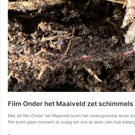
Film Onder het Maaiveld zet schimmels
Met de film Onder het Maaiveld komt het ondergrondse leven bove
film komt geen moment te vroeg om ons te laten zien hoe belan