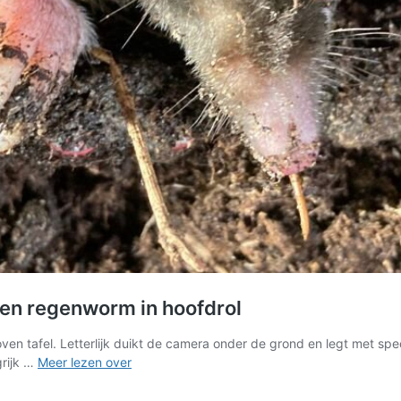
 en regenworm in hoofdrol
n tafel. Letterlijk duikt de camera onder de grond en legt met spec
Film
grijk …
Meer lezen over
Onder
het