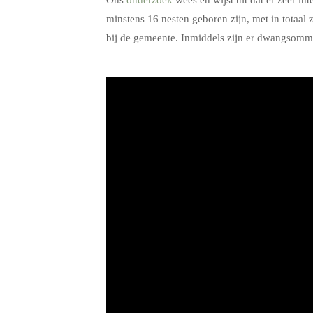
minstens 16 nesten geboren zijn, met in totaal 
bij de gemeente. Inmiddels zijn er dwangsom
.