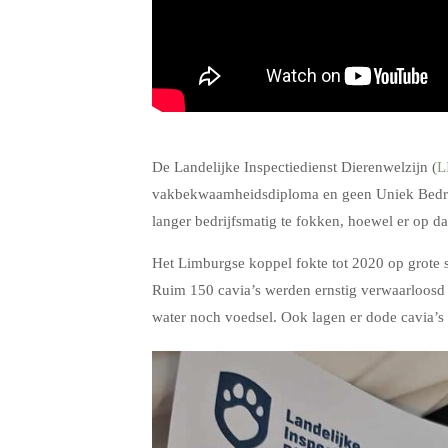
.
De Landelijke Inspectiedienst Dierenwelzijn (
L
vakbekwaamheidsdiploma en geen Uniek Bedr
langer bedrijfsmatig te fokken, hoewel er op d
Het Limburgse koppel fokte tot 2020 op grote s
Ruim 150 cavia’s werden ernstig verwaarloosd 
water noch voedsel. Ook lagen er dode cavia’s 