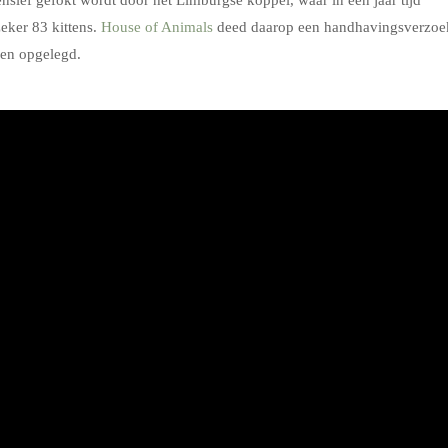
zeker 83 kittens.
House of Animals
deed daarop een handhavingsverzoe
men opgelegd.