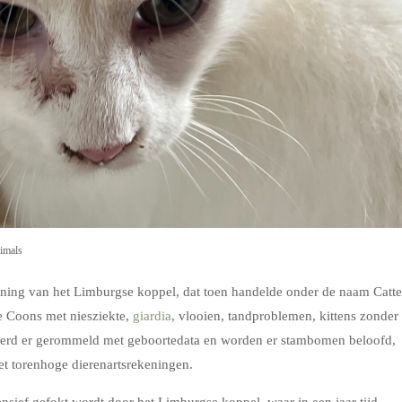
imals
oning van het Limburgse koppel, dat toen handelde onder de naam Catte
 Coons met niesziekte,
giardia
, vlooien, tandproblemen, kittens zonder
werd er gerommeld met geboortedata en worden er stambomen beloofd,
et torenhoge dierenartsrekeningen.
tensief gefokt wordt door het Limburgse koppel, waar in een jaar tijd