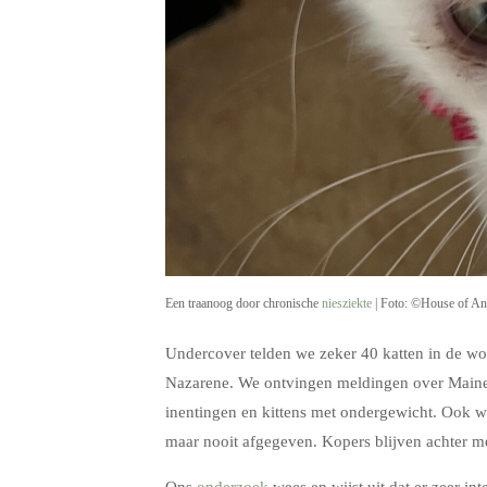
Een traanoog door chronische
niesziekte
| Foto: ©House of An
Undercover telden we zeker 40 katten in de w
Nazarene. We ontvingen meldingen over Maine
inentingen en kittens met ondergewicht. Ook 
maar nooit afgegeven. Kopers blijven achter m
Ons
onderzoek
wees en wijst uit dat er zeer in