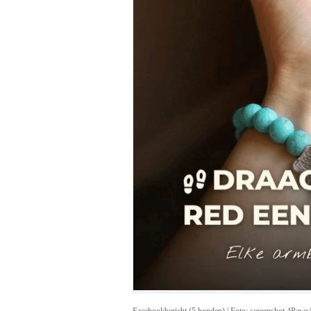
Facebookbericht (5 honden) | Foto: screenshot 4Paws/