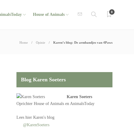
0
nimalsToday
House of Animals
Home
Opinie
Karen’s blog: De armbandjes van 4Paws
Blog Karen Soeters
Karen Soeters
Oprichter
House of Animals
en AnimalsToday
Lees
hier Karen's blog
@KarenSoeters