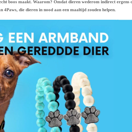
h echt boos maakt. Waarom? Omdat dieren wederom indirect ergens 
n 4Paws, die dieren in nood aan een maaltijd zouden helpen.