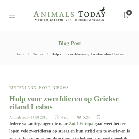
0
Blog Post
Home
Nieuws
Hulp voor zwerfdieren op Griekse eiland Lesbos
BUITENLAND
,
KORT
,
NIEUWS
Hulp voor zwerfdieren op Griekse
eiland Lesbos
AnimalsToday
| 4 08 2016
4 min
5267
Iedere vakantieganger die naar
Zuid-Europa
gaat weet het: er
lopen vele zwerfdieren op straat en hun strijd om te overleven is
zwaar. Een manier om deze dieren te helpen is zo veel mogelijk