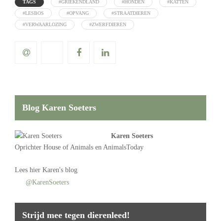
TAGS
#GRIEKENDLAND
#HONDEN
#KATTEN
#LESBOS
#OPVANG
#STRAATDIEREN
#VERWAARLOZING
#ZWERFDIEREN
Blog Karen Soeters
Karen Soeters
Oprichter
House of Animals
en AnimalsToday
Lees
hier Karen's blog
@KarenSoeters
Strijd mee tegen dierenleed!