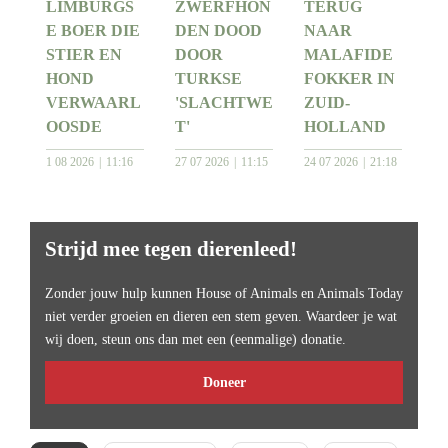
LIMBURGS
ZWERFHON
TERUG
E BOER DIE
DEN DOOD
NAAR
STIER EN
DOOR
MALAFIDE
HOND
TURKSE
FOKKER IN
VERWAARL
'SLACHTWE
ZUID-
OOSDE
T'
HOLLAND
1 08 2026
11:16
27 07 2026
11:15
24 07 2026
21:18
Strijd mee tegen dierenleed!
Zonder jouw hulp kunnen House of Animals en Animals Today
niet verder groeien en dieren een stem geven. Waardeer je wat
wij doen, steun ons dan met een (eenmalige) donatie.
Doneer