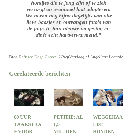
hondjes die te jong zijn of te ziek
verzorgt en eventueel laat adopteren.
We horen nog bijna dagelijks van alle
lieve baasjes en ontvangen foto’s van
de pups in hun nieuwe omgeving en
dit is echt hartverwarmend.”
Bron
Refugee Dogs-Greece
©PiepVandaag.nl Angelique Lagarde
Gerelateerde berichten
80 UUR
PETITIE: AL
WEGGEHAA
TAAKSTRA
1,5
LDE
F VOOR
MILJOEN
HONDEN