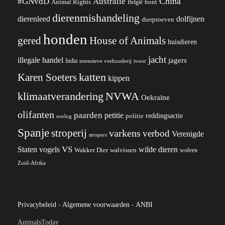
China
#GNvdD
Australië
Animal Rights
België
bont
dierenmishandeling
dierenleed
dolfijnen
dierproeven
honden
gered
House of Animals
huisdieren
jacht
illegale handel
jagers
India
ivoor
intensieve veehouderij
katten
Karen Soeters
kippen
klimaatverandering
NVWA
Oekraïne
olifanten
paarden
petitie
reddingsactie
politie
oorlog
Spanje
stroperij
varkens
verbod
Verenigde
stropers
VS
wilde dieren
Staten
vogels
Wakker Dier
walvissen
wolven
Zuid-Afrika
Privacybeleid
-
Algemene voorwaarden
-
ANBI
AnimalsToday