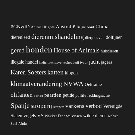
China
#GNvdD
Australië
Animal Rights
België
bont
dierenmishandeling
dierenleed
dolfijnen
dierproeven
honden
gered
House of Animals
huisdieren
jacht
illegale handel
jagers
India
ivoor
intensieve veehouderij
katten
Karen Soeters
kippen
klimaatverandering
NVWA
Oekraïne
olifanten
paarden
petitie
reddingsactie
politie
oorlog
Spanje
stroperij
varkens
verbod
Verenigde
stropers
VS
wilde dieren
Staten
vogels
Wakker Dier
walvissen
wolven
Zuid-Afrika