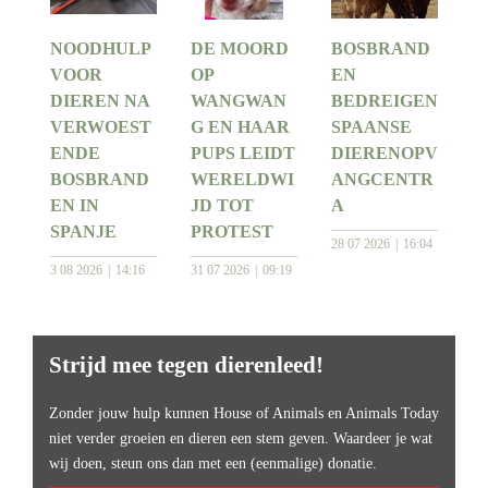
NOODHULP
DE MOORD
BOSBRAND
VOOR
OP
EN
DIEREN NA
WANGWAN
BEDREIGEN
VERWOEST
G EN HAAR
SPAANSE
ENDE
PUPS LEIDT
DIERENOPV
BOSBRAND
WERELDWI
ANGCENTR
EN IN
JD TOT
A
SPANJE
PROTEST
28 07 2026
16:04
3 08 2026
14:16
31 07 2026
09:19
Strijd mee tegen dierenleed!
Zonder jouw hulp kunnen House of Animals en Animals Today
niet verder groeien en dieren een stem geven. Waardeer je wat
wij doen, steun ons dan met een (eenmalige) donatie.