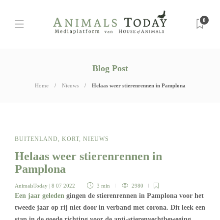
0
Blog Post
Home
Nieuws
Helaas weer stierenrennen in Pamplona
BUITENLAND
,
KORT
,
NIEUWS
Helaas weer stierenrennen in
Pamplona
AnimalsToday
| 8 07 2022
3 min
2980
Een jaar geleden
gingen de stierenrennen in Pamplona voor het
tweede jaar op rij niet door in verband met corona. Dit leek een
stap in de goede richting voor de anti-stierenvechtbeweging.