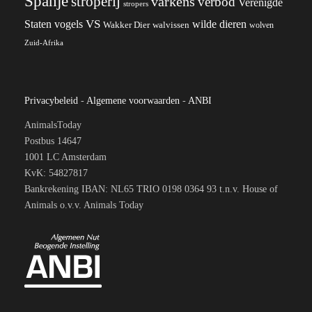
Spanje
stroperij
varkens
verbod
Verenigde
stropers
VS
wilde dieren
Staten
vogels
Wakker Dier
walvissen
wolven
Zuid-Afrika
Privacybeleid
-
Algemene voorwaarden
-
ANBI
AnimalsToday
Postbus 14647
1001 LC Amsterdam
KvK: 54827817
Bankrekening IBAN: NL65 TRIO 0198 0364 93 t.n.v. House of
Animals o.v.v. Animals Today