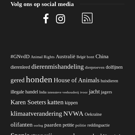
Volg ons op social media
China
#GNvdD
Australië
Animal Rights
België
bont
dierenmishandeling
dierenleed
dolfijnen
dierproeven
honden
gered
House of Animals
huisdieren
jacht
illegale handel
jagers
India
ivoor
intensieve veehouderij
katten
Karen Soeters
kippen
klimaatverandering
NVWA
Oekraïne
olifanten
paarden
petitie
reddingsactie
politie
oorlog