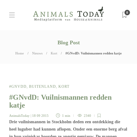
0
Blog Post
Home
Nieuws
Kort
#GNvdD: Vuilnismannen redden katje
#GNVDD
,
BUITENLAND
,
KORT
#GNvdD: Vuilnismannen redden
katje
AnimalsToday
| 18 09 2015
1 min
2340
Drie vuilnismannen in Stockholm deden een ontdekking die
heel luguber had kunnen aflopen. Onder een enorme berg afval
in hun vuiniskar hoorden ze angstig gemiauw. De mannen