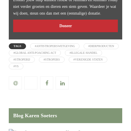
niet verder groeien en dieren een stem geven. Waardeer je wat
wij doen, steun ons dan met een (eenmalige) donatie.
Doneer
TAGS
#ANTISTROPERSWETGEVING
#DIERPRODUCTEN
#GLOBAL ANTI-POACHING ACT
#ILLEGALE HANDEL
#STROPERIJ
#STROPERS
#VERENIGDE STATEN
#VS
Blog Karen Soeters