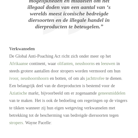
mogelijkheden en middelen om het
illegaal doden van een aantal van ‘s
werelds meest iconische bedreigde
diersoorten en de illegale handel in
dierproducten te beteugelen.”
Verkwanselen
De Global Anti-Poaching Act richt zich onder meer op het
Afrikaanse
continent, waar
olifanten
,
neushoorns
en
leeuwen
in
steeds grotere aantallen door stropers worden vermoord om hun
ivoor
,
neushoornhoorn
en botten, of om als
jachttrofee
te dienen.
Een belangrijk deel van de dierproducten is bestemd voor de
Aziatische
markt, bijvoorbeeld om er zogenaamde
geneesmiddelen
van te maken. Het is ook de bedoeling om regeringen op de vingers
te tikken wanneer zij hun eigen wetgeving verkwanselen met
betrekking tot de bescherming van bedreigde diersoorten tegen
stropers
. Wayne Pacelle: