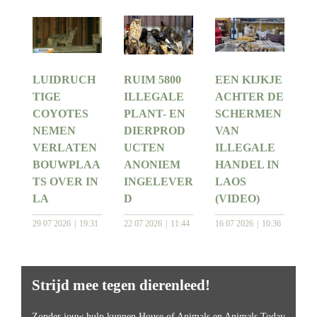
LUIDRUCH
RUIM 5800
EEN KIJKJE
TIGE
ILLEGALE
ACHTER DE
COYOTES
PLANT- EN
SCHERMEN
NEMEN
DIERPROD
VAN
VERLATEN
UCTEN
ILLEGALE
BOUWPLAA
ANONIEM
HANDEL IN
TS OVER IN
INGELEVER
LAOS
LA
D
(VIDEO)
29 07 2026
19:31
22 07 2026
11:44
16 07 2026
10:36
Strijd mee tegen dierenleed!
Zonder jouw hulp kunnen House of Animals en Animals Today