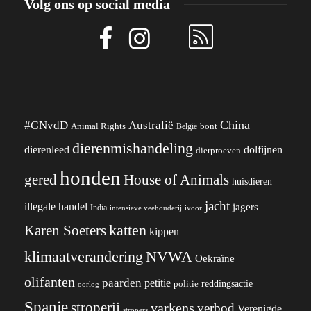
Volg ons op social media
China
#GNvdD
Australië
Animal Rights
België
bont
dierenmishandeling
dierenleed
dolfijnen
dierproeven
honden
gered
House of Animals
huisdieren
jacht
illegale handel
jagers
India
ivoor
intensieve veehouderij
katten
Karen Soeters
kippen
klimaatverandering
NVWA
Oekraïne
olifanten
paarden
petitie
reddingsactie
politie
oorlog
Spanje
stroperij
varkens
verbod
Verenigde
stropers