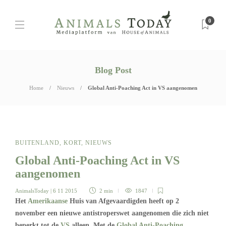
0
Blog Post
Home
Nieuws
Global Anti-Poaching Act in VS aangenomen
BUITENLAND
,
KORT
,
NIEUWS
Global Anti-Poaching Act in VS
aangenomen
AnimalsToday
| 6 11 2015
2 min
1847
Het
Amerikaanse
Huis van Afgevaardigden heeft op 2
november een nieuwe antistroperswet aangenomen die zich niet
beperkt tot de
VS
alleen. Met de
Global Anti-Poaching