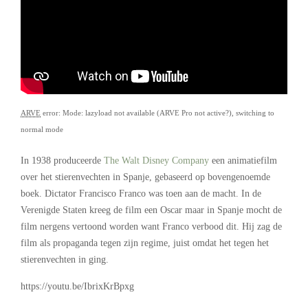
ARVE
error: Mode: lazyload not available (ARVE Pro not active?), switching to
normal mode
In 1938 produceerde
The Walt Disney Company
een animatiefilm
over het stierenvechten in Spanje, gebaseerd op bovengenoemde
boek. Dictator Francisco Franco was toen aan de macht. In de
Verenigde Staten kreeg de film een Oscar maar in Spanje mocht de
film nergens vertoond worden want Franco verbood dit. Hij zag de
film als propaganda tegen zijn regime, juist omdat het tegen het
stierenvechten in ging.
https://youtu.be/IbrixKrBpxg