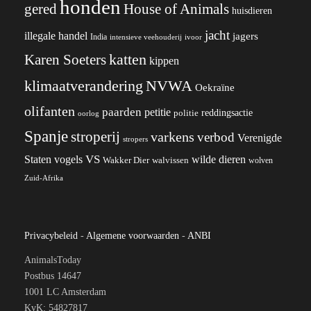
honden
gered
House of Animals
huisdieren
jacht
illegale handel
jagers
India
ivoor
intensieve veehouderij
katten
Karen Soeters
kippen
klimaatverandering
NVWA
Oekraïne
olifanten
paarden
petitie
reddingsactie
politie
oorlog
Spanje
stroperij
varkens
verbod
Verenigde
stropers
VS
wilde dieren
Staten
vogels
Wakker Dier
walvissen
wolven
Zuid-Afrika
Privacybeleid
-
Algemene voorwaarden
-
ANBI
AnimalsToday
Postbus 14647
1001 LC Amsterdam
KvK: 54827817