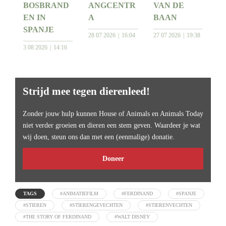
BOSBRAND
ANGCENTR
VAN DE
EN IN
A
BAAN
SPANJE
28 07 2026
16:04
27 07 2026
19:38
3 08 2026
14:16
Strijd mee tegen dierenleed!
Zonder jouw hulp kunnen House of Animals en Animals Today
niet verder groeien en dieren een stem geven. Waardeer je wat
wij doen, steun ons dan met een (eenmalige) donatie.
Doneer
TAGS
#ANIMATIEFILM
#FERDINAND
#SPANJE
#STIEREN
#STIERENGEVECHTEN
#STIERENVECHTEN
#THE STORY OF FERDINAND
#WALT DISNEY