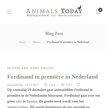
0
Blog Post
Home
Nieuws
Ferdinand in première in Nederland
BUITENLAND
,
KORT
,
NIEUWS
Ferdinand in première in Nederland
AnimalsToday
| 14 12 2017
1 min
3715
Op woensdag 20 december gaat animatiefilm
Ferdinand
in
première in de Nederlandse bioscopen. Ferdinand gaat over een
grote
stier
in
Spanje
, die geselecteerd wordt voor het
stierenvechten
. Hij wordt beschouwd als een agressief en