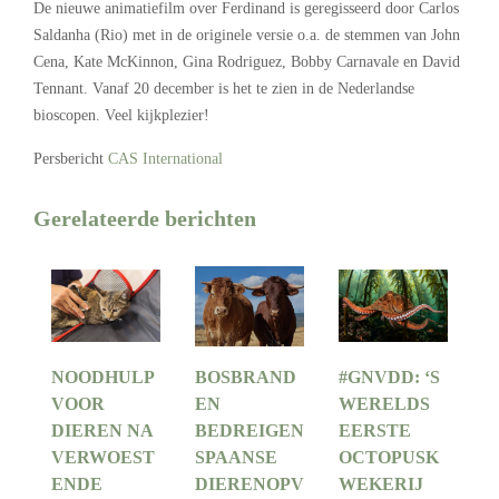
De nieuwe animatiefilm over Ferdinand is geregisseerd door Carlos
Saldanha (Rio) met in de originele versie o.a. de stemmen van John
Cena, Kate McKinnon, Gina Rodriguez, Bobby Carnavale en David
Tennant. Vanaf 20 december is het te zien in de Nederlandse
bioscopen. Veel kijkplezier!
Persbericht
CAS International
Gerelateerde berichten
NOODHULP
BOSBRAND
#GNVDD: ‘S
VOOR
EN
WERELDS
DIEREN NA
BEDREIGEN
EERSTE
VERWOEST
SPAANSE
OCTOPUSK
ENDE
DIERENOPV
WEKERIJ