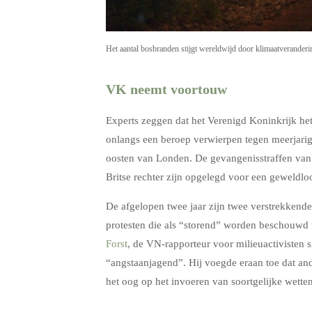
Het aantal bosbranden stijgt wereldwijd door klimaatveranderi
VK neemt voortouw
Experts zeggen dat het Verenigd Koninkrijk he
onlangs een beroep verwierpen tegen meerjarig
oosten van Londen. De gevangenisstraffen van d
Britse rechter zijn opgelegd voor een geweldloo
De afgelopen twee jaar zijn twee verstrekken
protesten die als “storend” worden beschouwd te
Forst
, de VN-rapporteur voor milieuactivisten si
“angstaanjagend”. Hij voegde eraan toe dat an
het oog op het invoeren van soortgelijke wette