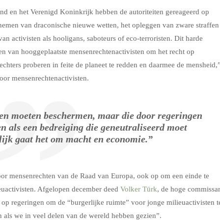
land en het Verenigd Koninkrijk hebben de autoriteiten gereageerd op
annemen van draconische nieuwe wetten, het opleggen van zware straffen
n activisten als hooligans, saboteurs of eco-terroristen. Dit harde
 van hooggeplaatste mensenrechtenactivisten om het recht op
echters proberen in feite de planeet te redden en daarmee de mensheid,
voor mensenrechtenactivisten.
den moeten beschermen, maar die door regeringen
n als een bedreiging die geneutraliseerd moet
lijk gaat het om macht en economie.”
oor mensenrechten van de Raad van Europa, ook op om een einde te
euactivisten. Afgelopen december deed
Volker Türk
, de hoge commissar
p regeringen om de “burgerlijke ruimte” voor jonge milieuactivisten t
n als we in veel delen van de wereld hebben gezien”.