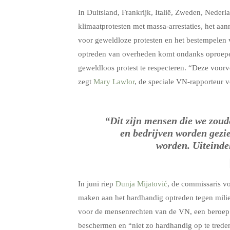
In Duitsland, Frankrijk, Italië, Zweden, Neder
klimaatprotesten met massa-arrestaties, het a
voor geweldloze protesten en het bestempelen va
optreden van overheden komt ondanks oproepen
geweldloos protest te respecteren. “Deze voorv
zegt
Mary Lawlor
, de speciale VN-rapporteur 
“Dit zijn mensen die we zou
en bedrijven worden gezie
worden. Uiteinde
In juni riep
Dunja Mijatović
, de commissaris v
maken aan het hardhandig optreden tegen mili
voor de mensenrechten van de VN, een beroep o
beschermen en “niet zo hardhandig op te trede