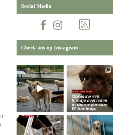
Social Media
”
Check ons op Instagram
is
e