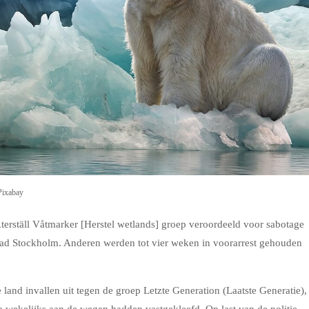
Pixabay
erställ Våtmarker [Herstel wetlands] groep veroordeeld voor sabotage
ad Stockholm. Anderen werden tot vier weken in voorarrest gehouden
e land invallen uit tegen de groep Letzte Generation (Laatste Generatie),
wekelijks aan de wegen hadden vastgekleefd. Op last van de politie