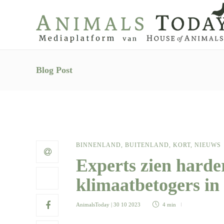
Blog Post
BINNENLAND
,
BUITENLAND
,
KORT
,
NIEUWS
Experts zien harde
klimaatbetogers i
AnimalsToday
| 30 10 2023
4 min