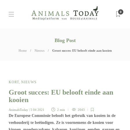
0
Blog Post
Home
Nieuws
Groot succes: EU belooft einde aan kooien
KORT
,
NIEUWS
Groot succes: EU belooft einde aan
kooien
AnimalsToday
| 5 04 2021
2 min
2043
De Europese Commissie belooft het gebruik van kooien in de
veehouderij te beëindigen. Ze is voornemens de kooien voor
kippen, moedervarkens, kalveren, konijnen, eenden, ganzen en