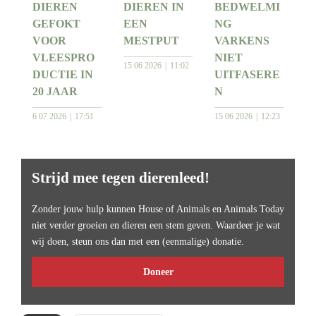
DIEREN
DIEREN IN
BEDWELMI
GEFOKT
EEN
NG
VOOR
MESTPUT
VARKENS
VLEESPRO
NIET
15 06 2026
11:02
DUCTIE IN
UITFASERE
20 JAAR
N
6 07 2026
17:51
15 06 2026
12:23
Strijd mee tegen dierenleed!
Zonder jouw hulp kunnen House of Animals en Animals Today
niet verder groeien en dieren een stem geven. Waardeer je wat
wij doen, steun ons dan met een (eenmalige) donatie.
Doneer