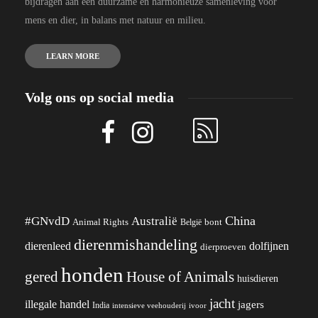
bijdragen aan een duurzame en harmonieuze samenleving voor
mens en dier, in balans met natuur en milieu.
LEARN MORE
Volg ons op social media
China
#GNvdD
Australië
Animal Rights
België
bont
dierenmishandeling
dierenleed
dolfijnen
dierproeven
honden
gered
House of Animals
huisdieren
jacht
illegale handel
jagers
India
ivoor
intensieve veehouderij