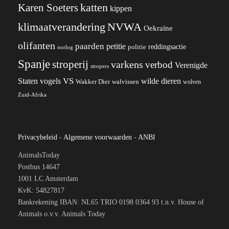
katten
Karen Soeters
kippen
klimaatverandering
NVWA
Oekraïne
olifanten
paarden
petitie
reddingsactie
politie
oorlog
Spanje
stroperij
varkens
verbod
Verenigde
stropers
VS
wilde dieren
Staten
vogels
Wakker Dier
walvissen
wolven
Zuid-Afrika
Privacybeleid
-
Algemene voorwaarden
-
ANBI
AnimalsToday
Postbus 14647
1001 LC Amsterdam
KvK: 54827817
Bankrekening IBAN: NL65 TRIO 0198 0364 93 t.n.v. House of
Animals o.v.v. Animals Today