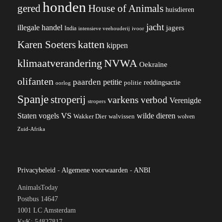
honden
gered
House of Animals
huisdieren
jacht
illegale handel
jagers
India
ivoor
intensieve veehouderij
katten
Karen Soeters
kippen
klimaatverandering
NVWA
Oekraïne
olifanten
paarden
petitie
reddingsactie
politie
oorlog
Spanje
stroperij
varkens
verbod
Verenigde
stropers
VS
wilde dieren
Staten
vogels
Wakker Dier
walvissen
wolven
Zuid-Afrika
Privacybeleid
-
Algemene voorwaarden
-
ANBI
AnimalsToday
Postbus 14647
1001 LC Amsterdam
KvK: 54827817