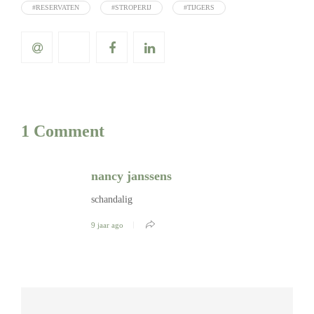
#RESERVATEN
#STROPERIJ
#TIJGERS
1 Comment
nancy janssens
schandalig
9 jaar ago