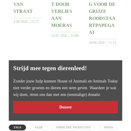
VAN
T DOOR
G VOOR DE
STRAAT
VERLIES
GRIJZE
AAN
ROODSTAA
4 08 2026
23:27
MOERAS
RTPAPEGA
AI
23 07 2026
12:09
30 06 2026
12:12
Strijd mee tegen dierenleed!
Zonder jouw hulp kunnen House of Animals en Animals Today
niet verder groeien en dieren een stem geven. Waardeer je wat
wij doen, steun ons dan met een (eenmalige) donatie.
Doneer
TAGS
#AZIË
#DIERLIJKE PRODUCTEN
#INDIA