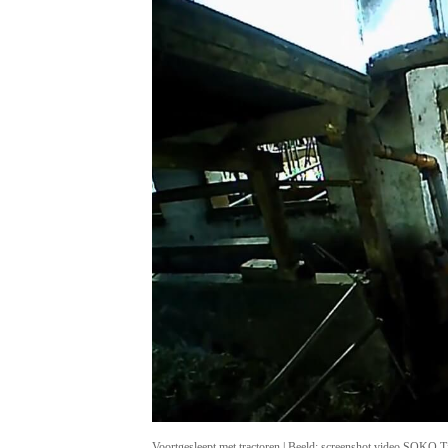
Voortgesleept met tractoren | Beeld: screenshot video SOKO T