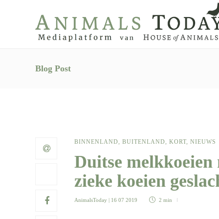
Blog Post
BINNENLAND
,
BUITENLAND
,
KORT
,
NIEUWS
Duitse melkkoeien 
zieke koeien geslac
AnimalsToday
| 16 07 2019
2 min