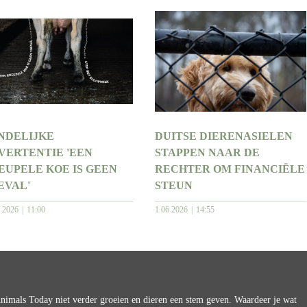
NDELIJKE
DUITSE DIERENASIELEN
VERTENTIE 'EEN
STAPPEN NAAR DE
EUPELE KOE IS GEEN
RECHTER OM FINANCIËLE
EVAL'
STEUN
6 2026
11:00
1 06 2026
14:55
imals Today niet verder groeien en dieren een stem geven. Waardeer je wat