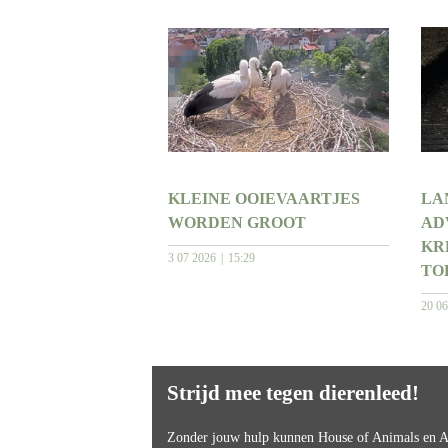
KLEINE OOIEVAARTJES
LA
WORDEN GROOT
AD
KR
3 07 2026
15:29
TO
20 0
Strijd mee tegen dierenleed!
Zonder jouw hulp kunnen House of Animals en An