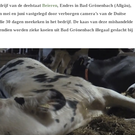
rijf van de deelstaat
Beieren
, Endres in Bad Grönenbach (Allgäu),
n mei en juni vastgelegd door verborgen camera’s van de Duitse
 die 30 dagen meekeken in het bedrijf. De kaas van deze mishandelde
endien worden zieke koeien uit Bad Grönenbach illegaal geslacht bij