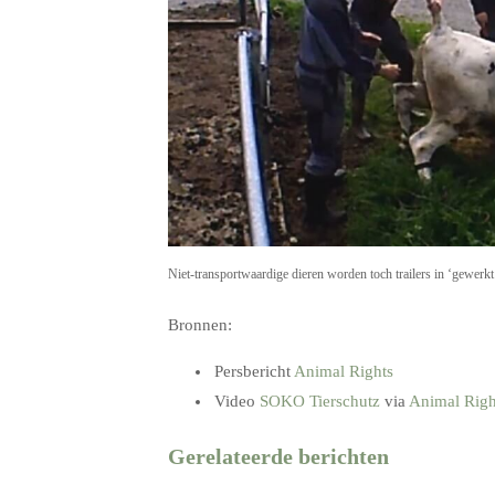
Niet-transportwaardige dieren worden toch trailers in ‘gewerk
Bronnen:
Persbericht
Animal Rights
Video
SOKO Tierschutz
via
Animal Righ
Gerelateerde berichten