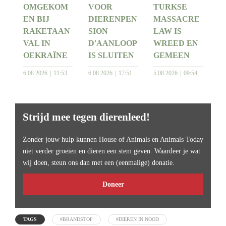
OMGEKOM
VOOR
TURKSE
EN BIJ
DIERENPEN
MASSACRE
RAKETAAN
SION
LAW IS
VAL IN
D'AANLOOP
WREED EN
OEKRAÏNE
IS SLUITEN
GEMEEN
6 08 2026
11:53
6 08 2026
17:51
5 08 2026
09:54
Strijd mee tegen dierenleed!
Zonder jouw hulp kunnen House of Animals en Animals Today
niet verder groeien en dieren een stem geven. Waardeer je wat
wij doen, steun ons dan met een (eenmalige) donatie.
Doneer
TAGS
#BRANDSTOF
#DIEREN IN NOOD