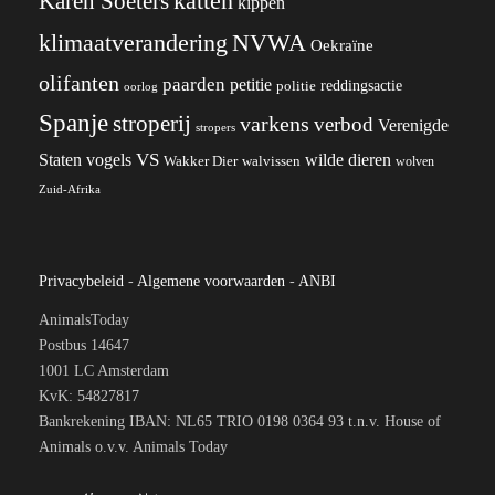
katten
Karen Soeters
kippen
klimaatverandering
NVWA
Oekraïne
olifanten
paarden
petitie
reddingsactie
politie
oorlog
Spanje
stroperij
varkens
verbod
Verenigde
stropers
VS
wilde dieren
Staten
vogels
Wakker Dier
walvissen
wolven
Zuid-Afrika
Privacybeleid
-
Algemene voorwaarden
-
ANBI
AnimalsToday
Postbus 14647
1001 LC Amsterdam
KvK: 54827817
Bankrekening IBAN: NL65 TRIO 0198 0364 93 t.n.v. House of
Animals o.v.v. Animals Today