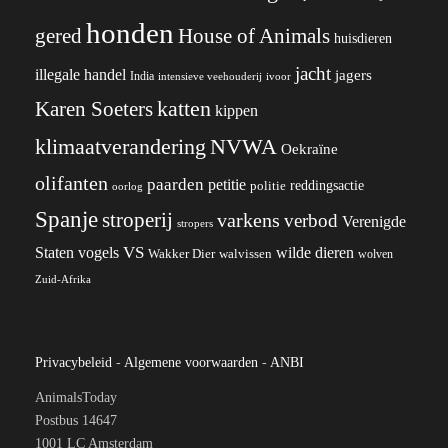
honden
gered
House of Animals
huisdieren
jacht
illegale handel
jagers
India
ivoor
intensieve veehouderij
katten
Karen Soeters
kippen
klimaatverandering
NVWA
Oekraïne
olifanten
paarden
petitie
reddingsactie
politie
oorlog
Spanje
stroperij
varkens
verbod
Verenigde
stropers
VS
Staten
vogels
wilde dieren
Wakker Dier
walvissen
wolven
Zuid-Afrika
Privacybeleid
-
Algemene voorwaarden
-
ANBI
AnimalsToday
Postbus 14647
1001 LC Amsterdam