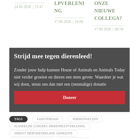
LPVERLENI
ONZE
24 06 2026
15:47
NG
NIEUWE
COLLEGA?
17 06 2026
16:00
17 06 2026
09:59
Strijd mee tegen dierenleed!
Zonder jouw hulp kunnen House of Animals en Animals Today
niet verder groeien en dieren een stem geven. Waardeer je wat
wij doen, steun ons dan met een (eenmalige) donatie.
Doneer
TAGS
#AMSTERDAM
#DIERENWELZIJN
#LANDELIJK CONGRES DIERENHULPVERLENING
#MEEST DIERVRIENDELIJKE GEMEENTE