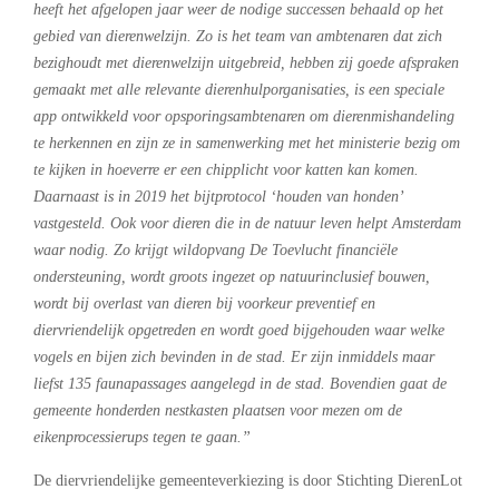
heeft het afgelopen jaar weer de nodige successen behaald op het
gebied van dierenwelzijn. Zo is het team van ambtenaren dat zich
bezighoudt met dierenwelzijn uitgebreid, hebben zij goede afspraken
gemaakt met alle relevante dierenhulporganisaties, is een speciale
app ontwikkeld voor opsporingsambtenaren om dierenmishandeling
te herkennen en zijn ze in samenwerking met het ministerie bezig om
te kijken in hoeverre er een chipplicht voor katten kan komen.
Daarnaast is in 2019 het bijtprotocol ‘houden van honden’
vastgesteld. Ook voor dieren die in de natuur leven helpt Amsterdam
waar nodig. Zo krijgt wildopvang De Toevlucht financiële
ondersteuning, wordt groots ingezet op natuurinclusief bouwen,
wordt bij overlast van dieren bij voorkeur preventief en
diervriendelijk opgetreden en wordt goed bijgehouden waar welke
vogels en bijen zich bevinden in de stad. Er zijn inmiddels maar
liefst 135 faunapassages aangelegd in de stad. Bovendien gaat de
gemeente honderden nestkasten plaatsen voor mezen om de
eikenprocessierups tegen te gaan.”
De diervriendelijke gemeenteverkiezing is door Stichting DierenLot