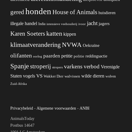
honden
gered
House of Animals
huisdieren
jacht
illegale handel
jagers
India
ivoor
intensieve veehouderij
katten
Karen Soeters
kippen
klimaatverandering
NVWA
Oekraïne
olifanten
paarden
petitie
reddingsactie
politie
oorlog
Spanje
stroperij
varkens
verbod
Verenigde
stropers
VS
wilde dieren
Staten
vogels
Wakker Dier
walvissen
wolven
Zuid-Afrika
Privacybeleid
-
Algemene voorwaarden
-
ANBI
AnimalsToday
Postbus 14647