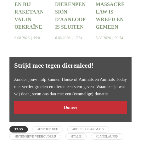
EN BIJ
DIERENPEN
MASSACRE
RAKETAAN
SION
LAW IS
VAL IN
D'AANLOOP
WREED EN
OEKRAÏNE
IS SLUITEN
GEMEEN
6 08 2026
19:01
6 08 2026
17:51
5 08 2026
09:54
Strijd mee tegen dierenleed!
Zonder jouw hulp kunnen House of Animals en Animals Today
niet verder groeien en dieren een stem geven. Waardeer je wat
wij doen, steun ons dan met een (eenmalige) donatie.
Doneer
TAGS
#ESTHER KEF
#HOUSE OF ANIMALS
#INTENSIEVE VEEHOUDERIJ
#ITALIË
#LANGLAUFEN