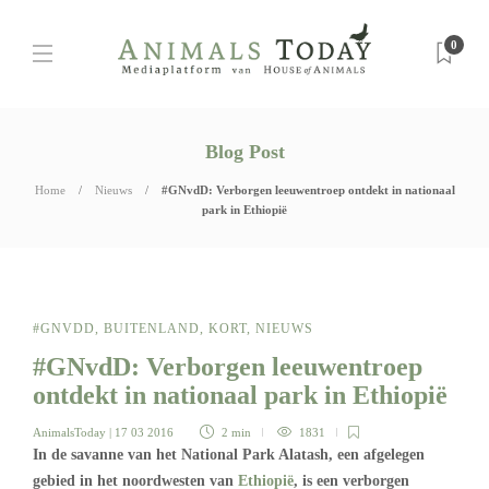
0
Blog Post
Home
Nieuws
#GNvdD: Verborgen leeuwentroep ontdekt in nationaal
park in Ethiopië
#GNVDD
,
BUITENLAND
,
KORT
,
NIEUWS
#GNvdD: Verborgen leeuwentroep
ontdekt in nationaal park in Ethiopië
AnimalsToday
| 17 03 2016
2 min
1831
In de savanne van het National Park Alatash, een afgelegen
gebied in het noordwesten van
Ethiopië
, is een verborgen