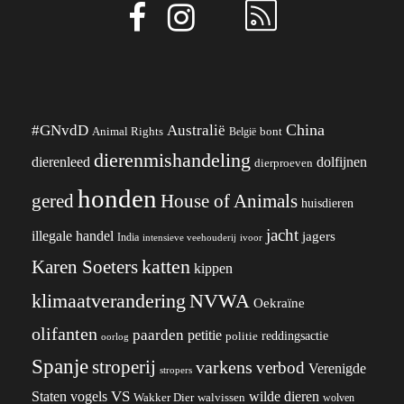
China
#GNvdD
Australië
Animal Rights
België
bont
dierenmishandeling
dierenleed
dolfijnen
dierproeven
honden
gered
House of Animals
huisdieren
jacht
illegale handel
jagers
India
ivoor
intensieve veehouderij
katten
Karen Soeters
kippen
klimaatverandering
NVWA
Oekraïne
olifanten
paarden
petitie
reddingsactie
politie
oorlog
Spanje
stroperij
varkens
verbod
Verenigde
stropers
VS
wilde dieren
Staten
vogels
Wakker Dier
walvissen
wolven