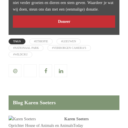
niet verder groeien en dieren een stem geven. Waardeer je wat
wij doen, steun ons dan met een (eenmalige) donatie.
Doneer
TAGS
#ETHIOPIE
#LEEUWEN
#NATIONAAL PARK
#VERBORGEN CAMERA'S
#WILDCRU
Blog Karen Soeters
Karen Soeters
Oprichter
House of Animals
en AnimalsToday