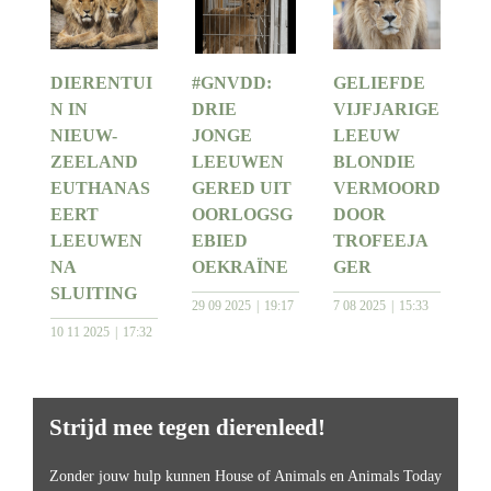
DIERENTUI
#GNVDD:
GELIEFDE
N IN
DRIE
VIJFJARIGE
NIEUW-
JONGE
LEEUW
ZEELAND
LEEUWEN
BLONDIE
EUTHANAS
GERED UIT
VERMOORD
EERT
OORLOGSG
DOOR
LEEUWEN
EBIED
TROFEEJA
NA
OEKRAÏNE
GER
SLUITING
29 09 2025
19:17
7 08 2025
15:33
10 11 2025
17:32
Strijd mee tegen dierenleed!
Zonder jouw hulp kunnen House of Animals en Animals Today