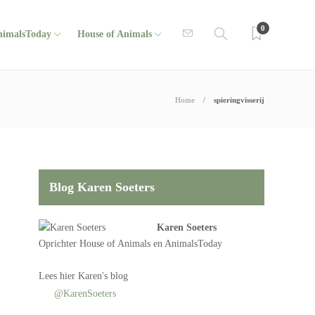
0
nimalsToday
House of Animals
Home
spieringvisserij
Blog Karen Soeters
Karen Soeters
Oprichter
House of Animals
en AnimalsToday
Lees
hier Karen's blog
@KarenSoeters