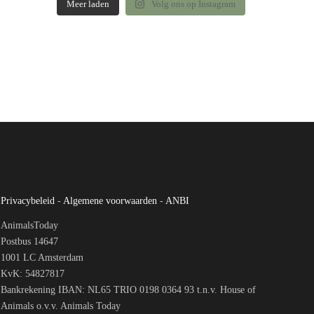
Meer laden
Volg ons op Instagram
Privacybeleid
-
Algemene voorwaarden
-
ANBI
AnimalsToday
Postbus 14647
1001 LC Amsterdam
KvK: 54827817
Bankrekening IBAN: NL65 TRIO 0198 0364 93 t.n.v. House of
Animals o.v.v. Animals Today