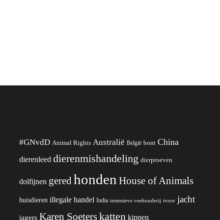
China
#GNvdD
Australië
Animal Rights
België
bont
dierenmishandeling
dierenleed
dierproeven
honden
gered
House of Animals
dolfijnen
jacht
illegale handel
huisdieren
India
ivoor
intensieve veehouderij
katten
Karen Soeters
kippen
jagers