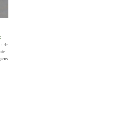
t
in de
niet
lgens