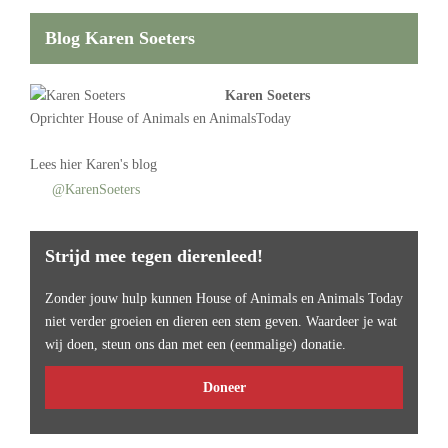
Blog Karen Soeters
Karen Soeters
Oprichter
House of Animals
en AnimalsToday
Lees
hier Karen's blog
@KarenSoeters
Strijd mee tegen dierenleed!
Zonder jouw hulp kunnen House of Animals en Animals Today
niet verder groeien en dieren een stem geven. Waardeer je wat
wij doen, steun ons dan met een (eenmalige) donatie.
Doneer