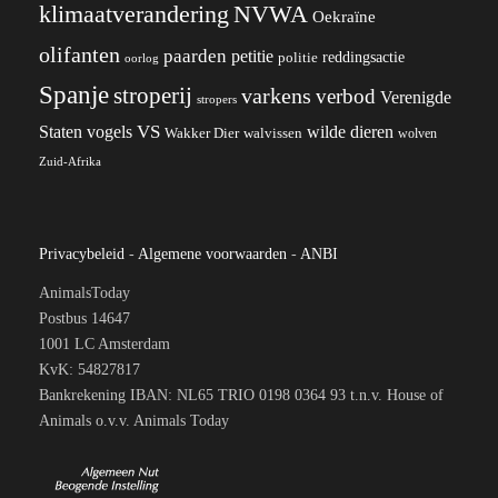
klimaatverandering
NVWA
Oekraïne
olifanten
paarden
petitie
reddingsactie
politie
oorlog
Spanje
stroperij
varkens
verbod
Verenigde
stropers
VS
Staten
vogels
wilde dieren
Wakker Dier
walvissen
wolven
Zuid-Afrika
Privacybeleid
-
Algemene voorwaarden
-
ANBI
AnimalsToday
Postbus 14647
1001 LC Amsterdam
KvK: 54827817
Bankrekening IBAN: NL65 TRIO 0198 0364 93 t.n.v. House of
Animals o.v.v. Animals Today