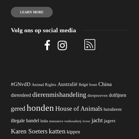
LEARN MORE
Volg ons op social media
China
#GNvdD
Australië
Animal Rights
België
bont
dierenmishandeling
dierenleed
dolfijnen
dierproeven
honden
gered
House of Animals
huisdieren
jacht
illegale handel
jagers
India
ivoor
intensieve veehouderij
katten
Karen Soeters
kippen