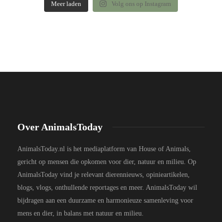
Meer laden
Volg ons op Instagram
Over AnimalsToday
AnimalsToday.nl is het mediaplatform van House of Animals,
gericht op mensen die opkomen voor dier, natuur en milieu. Op
AnimalsToday vind je relevant dierennieuws, opinieartikelen,
blogs, vlogs, onthullende reportages en meer. AnimalsToday wil
bijdragen aan een duurzame en harmonieuze samenleving voor
mens en dier, in balans met natuur en milieu.