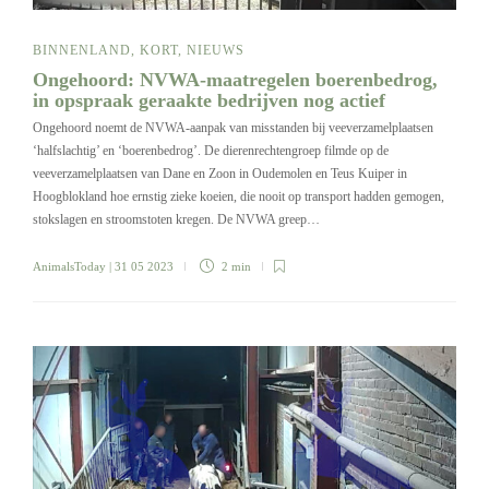
BINNENLAND
,
KORT
,
NIEUWS
Ongehoord: NVWA-maatregelen boerenbedrog,
in opspraak geraakte bedrijven nog actief
Ongehoord noemt de NVWA-aanpak van misstanden bij veeverzamelplaatsen
‘halfslachtig’ en ‘boerenbedrog’. De dierenrechtengroep filmde op de
veeverzamelplaatsen van Dane en Zoon in Oudemolen en Teus Kuiper in
Hoogblokland hoe ernstig zieke koeien, die nooit op transport hadden gemogen,
stokslagen en stroomstoten kregen. De NVWA greep…
AnimalsToday
| 31 05 2023
2 min