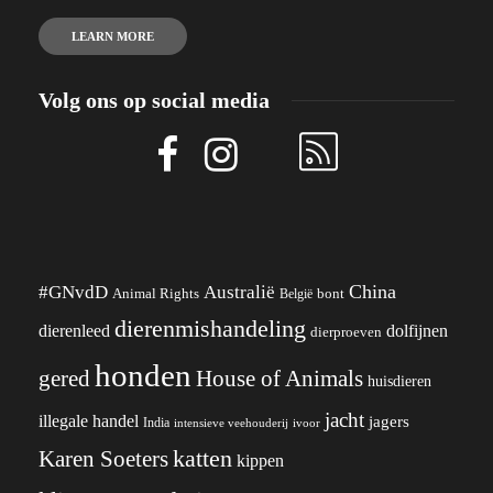
LEARN MORE
Volg ons op social media
China
#GNvdD
Australië
Animal Rights
België
bont
dierenmishandeling
dierenleed
dolfijnen
dierproeven
honden
gered
House of Animals
huisdieren
jacht
illegale handel
jagers
India
ivoor
intensieve veehouderij
katten
Karen Soeters
kippen