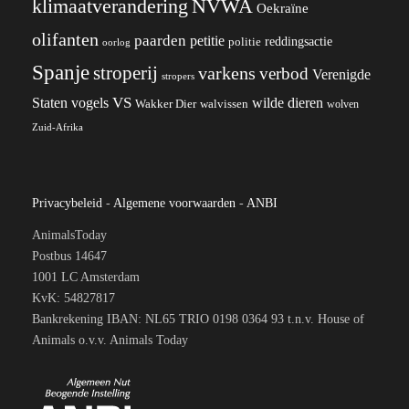
klimaatverandering
NVWA
Oekraïne
olifanten
paarden
petitie
reddingsactie
politie
oorlog
Spanje
stroperij
varkens
verbod
Verenigde
stropers
VS
wilde dieren
Staten
vogels
Wakker Dier
walvissen
wolven
Zuid-Afrika
Privacybeleid
-
Algemene voorwaarden
-
ANBI
AnimalsToday
Postbus 14647
1001 LC Amsterdam
KvK: 54827817
Bankrekening IBAN: NL65 TRIO 0198 0364 93 t.n.v. House of
Animals o.v.v. Animals Today