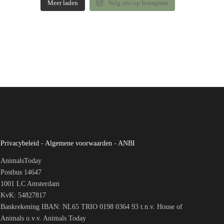
Meer laden
Volg ons op Instagram
Privacybeleid
-
Algemene voorwaarden
-
ANBI
AnimalsToday
Postbus 14647
1001 LC Amsterdam
KvK: 54827817
Bankrekening IBAN: NL65 TRIO 0198 0364 93 t.n.v. House of
Animals o.v.v. Animals Today