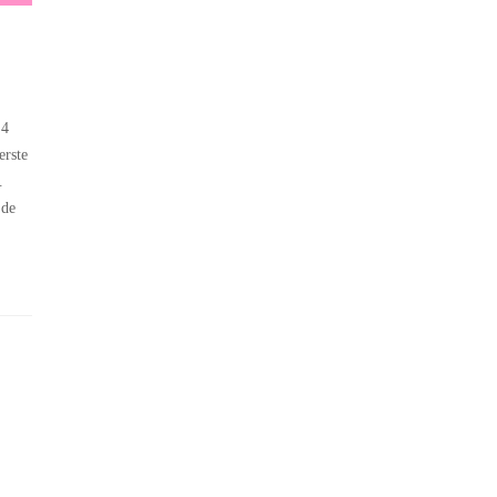
 4
erste
.
 de