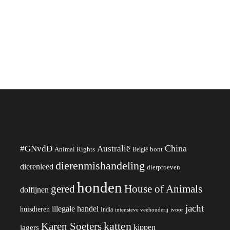
China
#GNvdD
Australië
Animal Rights
België
bont
dierenmishandeling
dierenleed
dierproeven
honden
gered
House of Animals
dolfijnen
jacht
illegale handel
huisdieren
India
ivoor
intensieve veehouderij
katten
Karen Soeters
kippen
jagers