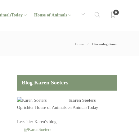
0
nimalsToday
House of Animals
Home
Dierendag demo
Blog Karen Soeters
Karen Soeters
Oprichter
House of Animals
en AnimalsToday
Lees
hier Karen's blog
@KarenSoeters