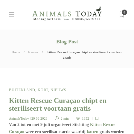
0
Blog Post
Home
Nieuws
Kitten Rescue Curaçao chipt en steriliseert voortaan
gratis
BUITENLAND
,
KORT
,
NIEUWS
Kitten Rescue Curaçao chipt en
steriliseert voortaan gratis
AnimalsToday
| 29 06 2023
2 min
1852
Van 2 tot en met 9 juli organiseert Stichting
Kitten Rescue
Curaçao
weer een sterilisatie-actie waarbij
katten
gratis worden