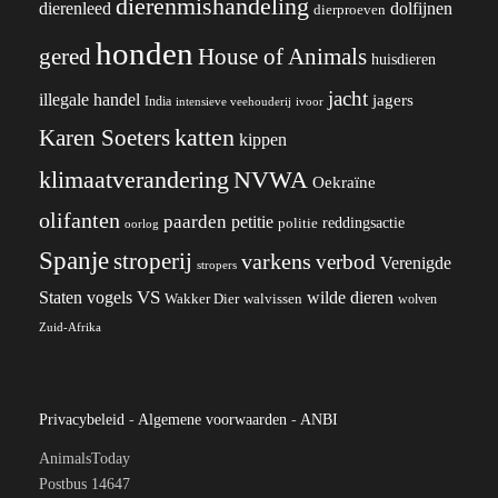
dierenmishandeling
dierenleed
dolfijnen
dierproeven
honden
gered
House of Animals
huisdieren
jacht
illegale handel
jagers
India
ivoor
intensieve veehouderij
katten
Karen Soeters
kippen
klimaatverandering
NVWA
Oekraïne
olifanten
paarden
petitie
reddingsactie
politie
oorlog
Spanje
stroperij
varkens
verbod
Verenigde
stropers
VS
wilde dieren
Staten
vogels
Wakker Dier
walvissen
wolven
Zuid-Afrika
Privacybeleid
-
Algemene voorwaarden
-
ANBI
AnimalsToday
Postbus 14647