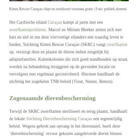
Kitten Rescue Curaçao chipt en steriliseert voortaan gratis | Foto: publiek domein
Het Caribische eiland
Curaçao
kampt al jaren met een
zwerfkattenprobleem
. Marcel en Miriam Bleeker zetten zich met
hart en ziel in om deze viervoetige eilanders een waardig leven te
bieden. Stichting Kitten Rescue Curaçao (SKRC) vangt
zwerfkatten
op, verzorgt deze en plaatst de dieren indien mogelijk bij
adoptiefamilies. Kattenkolonies die zich goed standhouden op straat,
worden na behandeling teruggezet op de gevonden locatie en
vervolgens met regelmaat gecontroleerd. Hiermee handhaaft de
stichting het zogeheten TNR-beleid (Treat, Neuter, Return).
Zogenaamde dierenbescherming
Terwijl de SKRC zwerfkatten steriliseert en terug plaatst, handhaaft
de lokale
Stichting Dierenbescherming Curaçao
een tegenstrijdig
beleid. Wegens gebrek aan opvang in het dierenasiel, heeft deze
´dierenbescherming´ ervoor gekozen aangeleverde dieren binnen