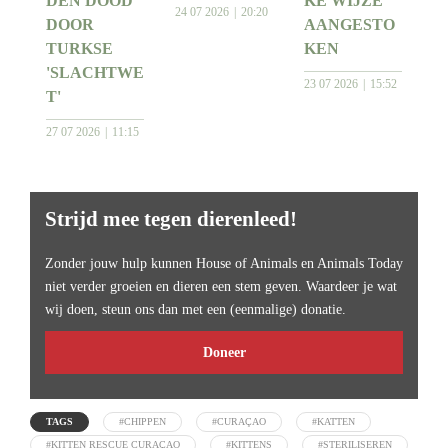
DEN DOOD
KE WIJZE
24 07 2026
20:20
DOOR
AANGESTO
TURKSE
KEN
'SLACHTWE
23 07 2026
15:52
T'
27 07 2026
11:15
Strijd mee tegen dierenleed!
Zonder jouw hulp kunnen House of Animals en Animals Today
niet verder groeien en dieren een stem geven. Waardeer je wat
wij doen, steun ons dan met een (eenmalige) donatie.
Doneer
TAGS
#CHIPPEN
#CURAÇAO
#KATTEN
#KITTEN RESCUE CURAÇAO
#KITTENS
#STERILISEREN