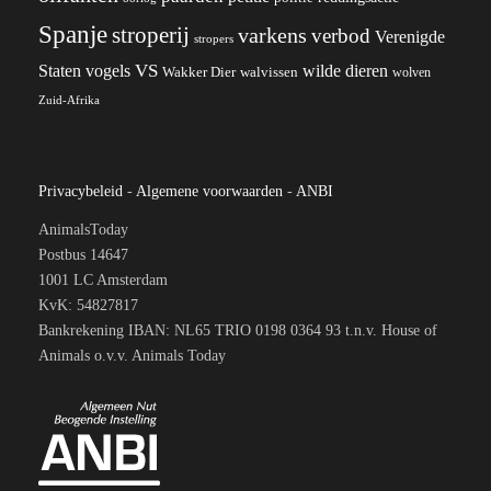
Spanje
stroperij
varkens
verbod
Verenigde
stropers
VS
wilde dieren
Staten
vogels
Wakker Dier
walvissen
wolven
Zuid-Afrika
Privacybeleid
-
Algemene voorwaarden
-
ANBI
AnimalsToday
Postbus 14647
1001 LC Amsterdam
KvK: 54827817
Bankrekening IBAN: NL65 TRIO 0198 0364 93 t.n.v. House of
Animals o.v.v. Animals Today