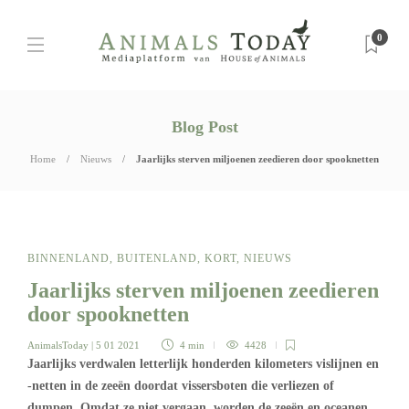
0
Blog Post
Home
Nieuws
Jaarlijks sterven miljoenen zeedieren door spooknetten
BINNENLAND
,
BUITENLAND
,
KORT
,
NIEUWS
Jaarlijks sterven miljoenen zeedieren
door spooknetten
AnimalsToday
| 5 01 2021
4 min
4428
Jaarlijks verdwalen letterlijk honderden kilometers vislijnen en
-netten in de zeeën doordat vissersboten die verliezen of
dumpen. Omdat ze niet vergaan, worden de zeeën en oceanen