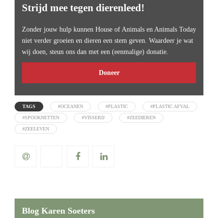
Strijd mee tegen dierenleed!
Zonder jouw hulp kunnen House of Animals en Animals Today
niet verder groeien en dieren een stem geven. Waardeer je wat
wij doen, steun ons dan met een (eenmalige) donatie.
Doneer
TAGS
#OCEANEN
#PLASTIC
#PLASTIC AFVAL
#SPOOKNETTEN
#VISSERIJ
#ZEEDIEREN
#ZEELEVEN
Blog Karen Soeters