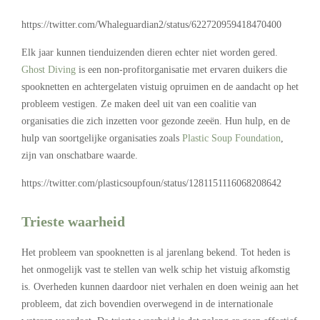
https://twitter.com/Whaleguardian2/status/622720959418470400
Elk jaar kunnen tienduizenden dieren echter niet worden gered.
Ghost Diving
is een non-profitorganisatie met ervaren duikers die
spooknetten en achtergelaten vistuig opruimen en de aandacht op het
probleem vestigen. Ze maken deel uit van een coalitie van
organisaties die zich inzetten voor gezonde zeeën. Hun hulp, en de
hulp van soortgelijke organisaties zoals
Plastic Soup Foundation
,
zijn van onschatbare waarde.
https://twitter.com/plasticsoupfoun/status/1281151116068208642
Trieste waarheid
Het probleem van spooknetten is al jarenlang bekend. Tot heden is
het onmogelijk vast te stellen van welk schip het vistuig afkomstig
is. Overheden kunnen daardoor niet verhalen en doen weinig aan het
probleem, dat zich bovendien overwegend in de internationale