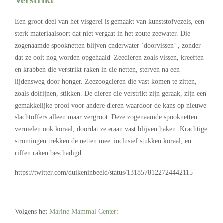
Verstrikt
Een groot deel van het visgerei is gemaakt van kunststofvezels, een
sterk materiaalsoort dat niet vergaat in het zoute zeewater. Die
zogenaamde spooknetten blijven onderwater ‘doorvissen’ , zonder
dat ze ooit nog worden opgehaald. Zeedieren zoals vissen, kreeften
en krabben die verstrikt raken in die netten, sterven na een
lijdensweg door honger. Zeezoogdieren die vast komen te zitten,
zoals dolfijnen, stikken. De dieren die verstrikt zijn geraak, zijn een
gemakkelijke prooi voor andere dieren waardoor de kans op nieuwe
slachtoffers alleen maar vergroot. Deze zogenaamde spooknetten
vernielen ook koraal, doordat ze eraan vast blijven haken. Krachtige
stromingen trekken de netten mee, inclusief stukken koraal, en
riffen raken beschadigd.
https://twitter.com/duikeninbeeld/status/1318578122724442115
Volgens het
Marine Mammal Center
: