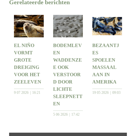
Gerelateerde berichten
EL NIÑO
BODEMLEV
BEZAANTJ
VORMT
EN
ES
GROTE
WADDENZE
SPOELEN
DREIGING
E OOK
MASSAAL
VOOR HET
VERSTOOR
AAN IN
ZEELEVEN
D DOOR
AMERIKA
LICHTE
9 07 2026
16:21
19 05 2026
09:03
SLEEPNETT
EN
5 06 2026
17:42