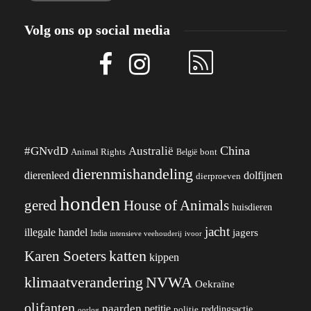
Volg ons op social media
China
#GNvdD
Australië
Animal Rights
België
bont
dierenmishandeling
dierenleed
dolfijnen
dierproeven
honden
gered
House of Animals
huisdieren
jacht
illegale handel
jagers
India
ivoor
intensieve veehouderij
katten
Karen Soeters
kippen
klimaatverandering
NVWA
Oekraïne
olifanten
paarden
petitie
reddingsactie
politie
oorlog