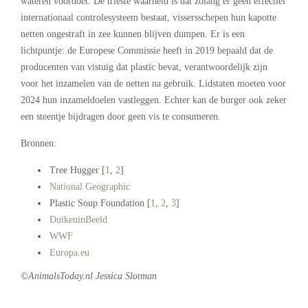
wateren voordoet. De trieste waarheid is dat zolang er geen effectief
internationaal controlesysteem bestaat, vissersschepen hun kapotte
netten ongestraft in zee kunnen blijven dumpen. Er is een
lichtpuntje: de Europese Commissie heeft in 2019 bepaald dat de
producenten van vistuig dat plastic bevat, verantwoordelijk zijn
voor het inzamelen van de netten na gebruik. Lidstaten moeten voor
2024 hun inzameldoelen vastleggen. Echter kan de burger ook zeker
een steentje bijdragen door geen vis te consumeren.
Bronnen:
Tree Hugger [
1
,
2
]
National Geographic
Plastic Soup Foundation [
1
,
2
,
3
]
DuikeninBeeld
WWF
Europa.eu
©AnimalsToday.nl Jessica Slotman