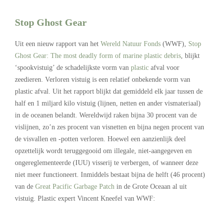
Stop Ghost Gear
Uit een nieuw rapport van het
Wereld Natuur Fonds
(WWF),
Stop
Ghost Gear: The most deadly form of marine plastic debris
, blijkt
‘spookvistuig’ de schadelijkste vorm van
plastic
afval voor
zeedieren. Verloren vistuig is een relatief onbekende vorm van
plastic afval. Uit het rapport blijkt dat gemiddeld elk jaar tussen de
half en 1 miljard kilo vistuig (lijnen, netten en ander vismateriaal)
in de oceanen belandt. Wereldwijd raken bijna 30 procent van de
vislijnen, zo’n zes procent van visnetten en bijna negen procent van
de visvallen en -potten verloren. Hoewel een aanzienlijk deel
opzettelijk wordt teruggegooid om illegale, niet-aangegeven en
ongereglementeerde (IUU) visserij te verbergen, of wanneer deze
niet meer functioneert. Inmiddels bestaat bijna de helft (46 procent)
van de
Great Pacific Garbage Patch
in de Grote Oceaan al uit
vistuig. Plastic expert Vincent Kneefel van WWF: