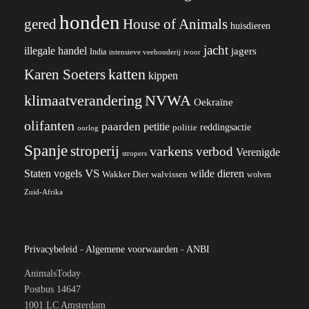
honden
gered
House of Animals
huisdieren
jacht
illegale handel
jagers
India
ivoor
intensieve veehouderij
katten
Karen Soeters
kippen
klimaatverandering
NVWA
Oekraïne
olifanten
paarden
petitie
reddingsactie
politie
oorlog
Spanje
stroperij
varkens
verbod
Verenigde
stropers
VS
wilde dieren
Staten
vogels
Wakker Dier
walvissen
wolven
Zuid-Afrika
Privacybeleid
-
Algemene voorwaarden
-
ANBI
AnimalsToday
Postbus 14647
1001 LC Amsterdam