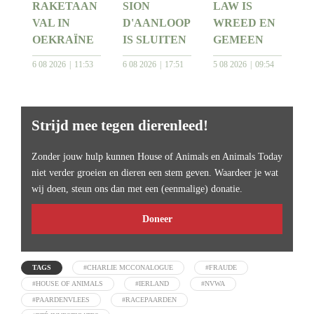
RAKETAAN
SION
LAW IS
VAL IN
D'AANLOOP
WREED EN
OEKRAÏNE
IS SLUITEN
GEMEEN
6 08 2026
11:53
6 08 2026
17:51
5 08 2026
09:54
Strijd mee tegen dierenleed!
Zonder jouw hulp kunnen House of Animals en Animals Today
niet verder groeien en dieren een stem geven. Waardeer je wat
wij doen, steun ons dan met een (eenmalige) donatie.
Doneer
TAGS
#CHARLIE MCCONALOGUE
#FRAUDE
#HOUSE OF ANIMALS
#IERLAND
#NVWA
#PAARDENVLEES
#RACEPAARDEN