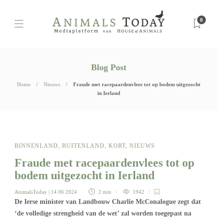
0
Blog Post
Home
Nieuws
Fraude met racepaardenvlees tot op bodem uitgezocht
in Ierland
BINNENLAND
,
BUITENLAND
,
KORT
,
NIEUWS
Fraude met racepaardenvlees tot op
bodem uitgezocht in Ierland
AnimalsToday
| 14 06 2024
2 min
1942
De Ierse minister van Landbouw Charlie McConalogue zegt dat
‘de volledige strengheid van de wet’ zal worden toegepast na