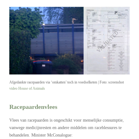
Afgedankte racepaarden via ‘omkatten’ toch in voedselketen | Foto: screenshot
video House of Animals
Racepaardenvlees
Vlees van racepaarden is ongeschikt voor menselijke consumptie,
vanwege medicijnresten en andere middelen om raceblessures te
behandelen. Minister McConalogue: