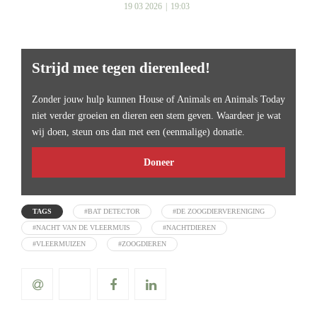
19 03 2026
19:03
Strijd mee tegen dierenleed!
Zonder jouw hulp kunnen House of Animals en Animals Today
niet verder groeien en dieren een stem geven. Waardeer je wat
wij doen, steun ons dan met een (eenmalige) donatie.
Doneer
TAGS
#BAT DETECTOR
#DE ZOOGDIERVERENIGING
#NACHT VAN DE VLEERMUIS
#NACHTDIEREN
#VLEERMUIZEN
#ZOOGDIEREN