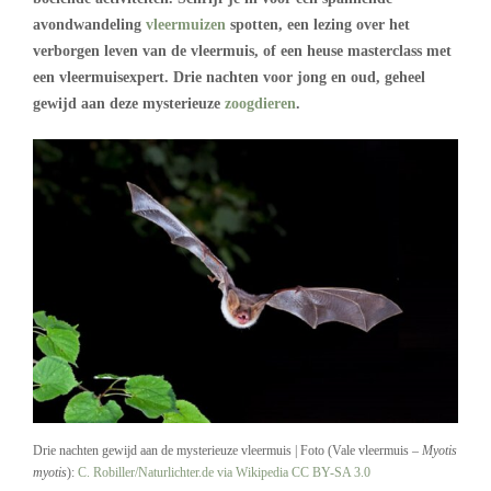
avondwandeling
vleermuizen
spotten, een lezing over het
verborgen leven van de vleermuis, of een heuse masterclass met
een vleermuisexpert. Drie nachten voor jong en oud, geheel
gewijd aan deze mysterieuze
zoogdieren
.
Drie nachten gewijd aan de mysterieuze vleermuis | Foto (Vale vleermuis –
Myotis
myotis
):
C. Robiller/Naturlichter.de via Wikipedia
CC BY-SA 3.0