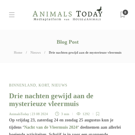
0
Blog Post
Home
Nieuws
Drie nachten gewijd aan de mysterieuze vleermuis
BINNENLAND
,
KORT
,
NIEUWS
Drie nachten gewijd aan de
mysterieuze vleermuis
AnimalsToday
| 23 08 2024
3 min
1292
Op vrijdag 23, zaterdag 24 en zondag 25 augustus kun je
tijdens ‘
Nacht van de Vleermuis 2024
‘ deelnemen aan allerlei
boeiende activiteiten. Schrijf je in voor een spannende