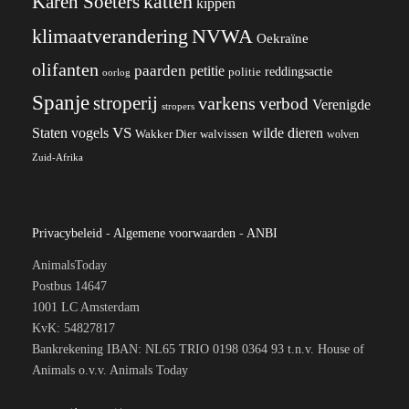
katten
Karen Soeters
kippen
klimaatverandering
NVWA
Oekraïne
olifanten
paarden
petitie
reddingsactie
politie
oorlog
Spanje
stroperij
varkens
verbod
Verenigde
stropers
VS
Staten
vogels
wilde dieren
Wakker Dier
walvissen
wolven
Zuid-Afrika
Privacybeleid
-
Algemene voorwaarden
-
ANBI
AnimalsToday
Postbus 14647
1001 LC Amsterdam
KvK: 54827817
Bankrekening IBAN: NL65 TRIO 0198 0364 93 t.n.v. House of
Animals o.v.v. Animals Today