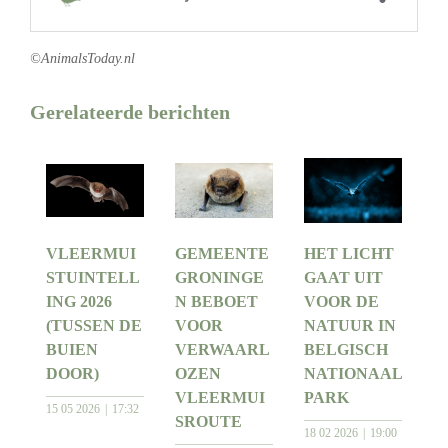
©AnimalsToday.nl
Gerelateerde berichten
VLEERMUI
GEMEENTE
HET LICHT
STUINTELL
GRONINGE
GAAT UIT
ING 2026
N BEBOET
VOOR DE
(TUSSEN DE
VOOR
NATUUR IN
BUIEN
VERWAARL
BELGISCH
DOOR)
OZEN
NATIONAAL
VLEERMUI
PARK
15 05 2026
17:32
SROUTE
18 02 2026
19:00