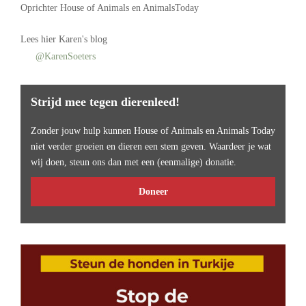
Oprichter
House of Animals
en AnimalsToday
Lees
hier Karen's blog
@KarenSoeters
Strijd mee tegen dierenleed!
Zonder jouw hulp kunnen House of Animals en Animals Today
niet verder groeien en dieren een stem geven. Waardeer je wat
wij doen, steun ons dan met een (eenmalige) donatie.
Doneer