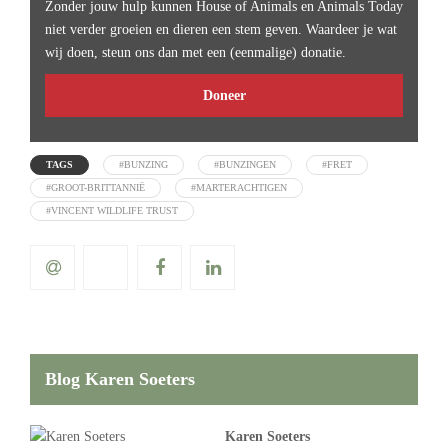
Zonder jouw hulp kunnen House of Animals en Animals Today
niet verder groeien en dieren een stem geven. Waardeer je wat
wij doen, steun ons dan met een (eenmalige) donatie.
Doneer
TAGS
#BUNZING
#BUNZINGEN
#FRET
#GROOT-BRITTANNIË
#MARTERACHTIGEN
#VINCENT WILDLIFE TRUST
Blog Karen Soeters
Karen Soeters