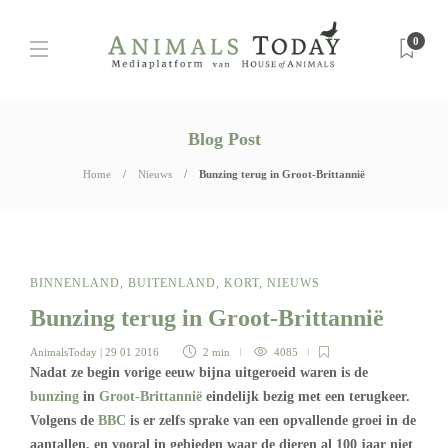
0
Blog Post
Home
Nieuws
Bunzing terug in Groot-Brittannië
BINNENLAND
,
BUITENLAND
,
KORT
,
NIEUWS
Bunzing terug in Groot-Brittannië
AnimalsToday
| 29 01 2016
2 min
4085
Nadat ze begin vorige eeuw bijna uitgeroeid waren is de
bunzing
in
Groot-Brittannië
eindelijk bezig met een terugkeer.
Volgens de
BBC
is er zelfs sprake van een opvallende groei in de
aantallen, en vooral in gebieden waar de dieren al 100 jaar niet