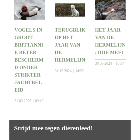
VOGELS IN
TERUGBLIK
HET JAAR
GROOT-
OP HET
VAN DE
BRITTANNI
JAAR VAN
HERMELIJN
Ë BETER
DE
: DOE MEE!
BESCHERM
HERMELIJN
30 09 2024
16:37
D ONDER
31 12 2024
14:22
STRIKTER
JACHTBEL
EID
31 03 2026
09:10
Strijd mee tegen dierenleed!