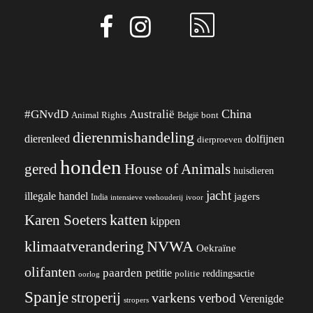
China
#GNvdD
Australië
Animal Rights
België
bont
dierenmishandeling
dierenleed
dolfijnen
dierproeven
honden
gered
House of Animals
huisdieren
jacht
illegale handel
jagers
India
ivoor
intensieve veehouderij
katten
Karen Soeters
kippen
klimaatverandering
NVWA
Oekraïne
olifanten
paarden
petitie
reddingsactie
politie
oorlog
Spanje
stroperij
varkens
verbod
Verenigde
stropers