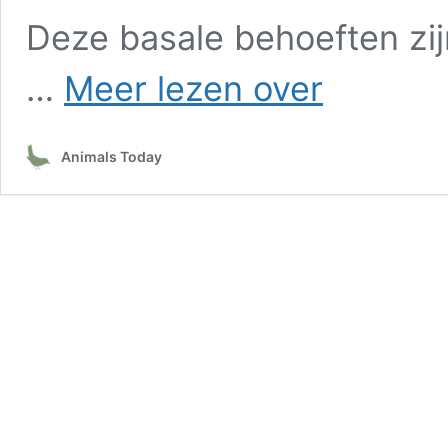
Deze basale behoeften zij
Meeste
…
Meer lezen over
Nederlanders
willen
wettelijke
Animals Today
bescherming
melkkoeien