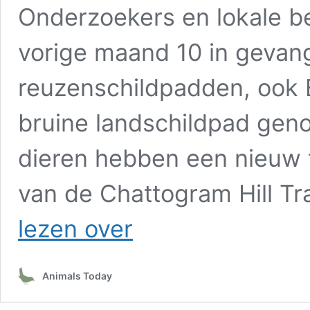
Onderzoekers en lokale 
vorige maand 10 in gevan
reuzenschildpadden, ook
bruine landschildpad genoe
dieren hebben een nieuw 
van de Chattogram Hill Trac
#GNvdD:
lezen over
Aziatische
reuzenschildpad
terug
Animals Today
in
heuvels
Bangladesh