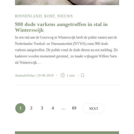
BINNENLAND
,
KORT
,
NIEUWS
900 dode varkens aangetroffen in stal in
Winterswijk
In een stal aan de Goorweg in Winterswijk heeft de politie samen met de
Nederlandse Voedsel- en Warenautoriteit (NVWA) ruim 900 dode
varkens aangetroffen. De politie vond de dode dieren na een melding. De
kadavers worden momenteel geruimd., zo maakt wijkagent Willem Saris
uit Winterswijk …
AnimalsToday
| 20 06 2019
1 min
1
2
3
4
…
69
NEXT