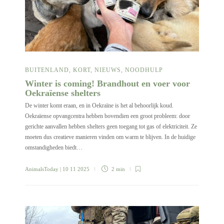
BUITENLAND
,
KORT
,
NIEUWS
,
NOODHULP
Winter is coming! Brandhout en voer voor
Oekraïense shelters
De winter komt eraan, en in Oekraïne is het al behoorlijk koud.
Oekraïense opvangcentra hebben bovendien een groot probleem: door
gerichte aanvallen hebben shelters geen toegang tot gas of elektriciteit. Ze
moeten dus creatieve manieren vinden om warm te blijven. In de huidige
omstandigheden biedt…
AnimalsToday
| 10 11 2025
2 min