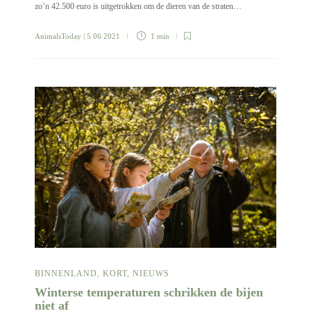
zo’n 42.500 euro is uitgetrokken om de dieren van de straten…
AnimalsToday
| 5 06 2021
1 min
BINNENLAND
,
KORT
,
NIEUWS
Winterse temperaturen schrikken de bijen
niet af