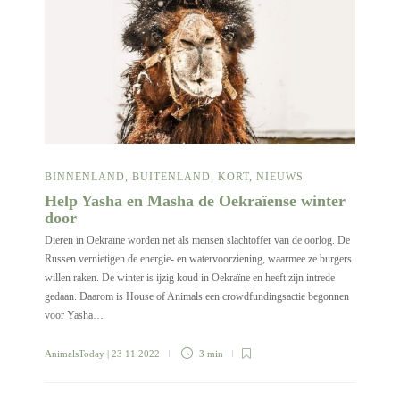
BINNENLAND
,
BUITENLAND
,
KORT
,
NIEUWS
Help Yasha en Masha de Oekraïense winter
door
Dieren in Oekraïne worden net als mensen slachtoffer van de oorlog. De
Russen vernietigen de energie- en watervoorziening, waarmee ze burgers
willen raken. De winter is ijzig koud in Oekraïne en heeft zijn intrede
gedaan. Daarom is House of Animals een crowdfundingsactie begonnen
voor Yasha…
AnimalsToday
| 23 11 2022
3 min