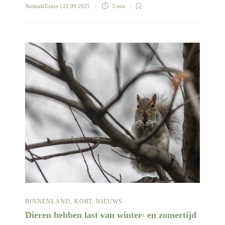
AnimalsToday
| 22 09 2025
3 min
BINNENLAND
,
KORT
,
NIEUWS
Dieren hebben last van winter- en zomertijd