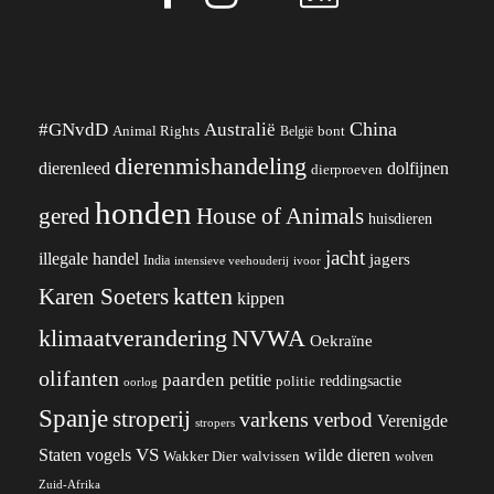
China
#GNvdD
Australië
Animal Rights
België
bont
dierenmishandeling
dierenleed
dolfijnen
dierproeven
honden
gered
House of Animals
huisdieren
jacht
illegale handel
jagers
India
ivoor
intensieve veehouderij
katten
Karen Soeters
kippen
klimaatverandering
NVWA
Oekraïne
olifanten
paarden
petitie
reddingsactie
politie
oorlog
Spanje
stroperij
varkens
verbod
Verenigde
stropers
VS
wilde dieren
Staten
vogels
Wakker Dier
walvissen
wolven
Zuid-Afrika