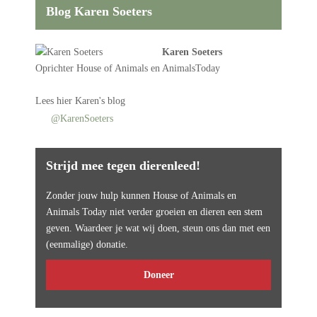
Blog Karen Soeters
Karen Soeters
Oprichter
House of Animals
en AnimalsToday
Lees
hier Karen's blog
@KarenSoeters
Strijd mee tegen dierenleed!
Zonder jouw hulp kunnen House of Animals en
Animals Today niet verder groeien en dieren een stem
geven. Waardeer je wat wij doen, steun ons dan met een
(eenmalige) donatie.
Doneer