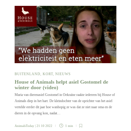
BUITENLAND
,
KORT
,
NIEUWS
House of Animals helpt asiel Gostomel de
winter door (video)
Maria van dierenasiel Gostomel in Oekraïne raakte iedereen bij House of
Animals diep in het hart. De kleindochter van de oprichter van het asiel
vertelde eerder dit jaar hoe wanhopig ze was dat ze niet naar oma en de
dieren in de opvang kon, nadat…
AnimalsToday
| 21 10 2022
1 min