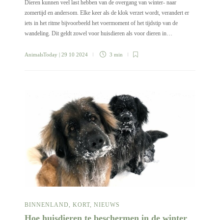
Dieren kunnen veel last hebben van de overgang van winter- naar
zomertijd en andersom. Elke keer als de klok verzet wordt, verandert er
iets in het ritme bijvoorbeeld het voermoment of het tijdstip van de
wandeling. Dit geldt zowel voor huisdieren als voor dieren in…
AnimalsToday
| 29 10 2024
3 min
BINNENLAND
,
KORT
,
NIEUWS
Hoe huisdieren te beschermen in de winter