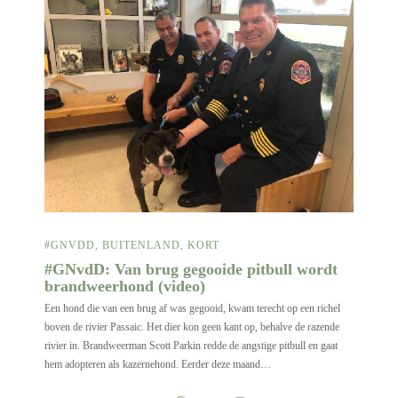
#GNVDD
,
BUITENLAND
,
KORT
#GNvdD: Van brug gegooide pitbull wordt
brandweerhond (video)
Een hond die van een brug af was gegooid, kwam terecht op een richel
boven de rivier Passaic. Het dier kon geen kant op, behalve de razende
rivier in. Brandweerman Scott Parkin redde de angstige pitbull en gaat
hem adopteren als kazernehond. Eerder deze maand…