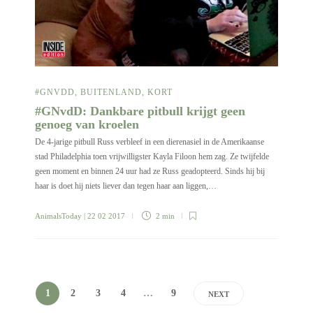
#GNVDD
,
BUITENLAND
,
KORT
#GNvdD: Dankbare pitbull krijgt geen
genoeg van kroelen
De 4-jarige pitbull Russ verbleef in een dierenasiel in de Amerikaanse
stad Philadelphia toen vrijwilligster Kayla Filoon hem zag. Ze twijfelde
geen moment en binnen 24 uur had ze Russ geadopteerd. Sinds hij bij
haar is doet hij niets liever dan tegen haar aan liggen,…
AnimalsToday
| 22 02 2017
2 min
1
2
3
4
…
9
NEXT