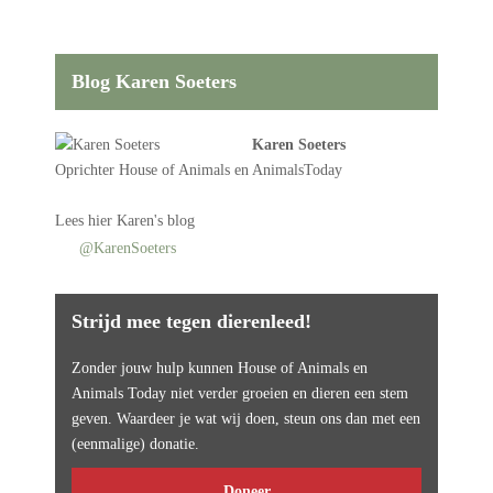
Blog Karen Soeters
Karen Soeters
Oprichter
House of Animals
en AnimalsToday
Lees
hier Karen's blog
@KarenSoeters
Strijd mee tegen dierenleed!
Zonder jouw hulp kunnen House of Animals en
Animals Today niet verder groeien en dieren een stem
geven. Waardeer je wat wij doen, steun ons dan met een
(eenmalige) donatie.
Doneer