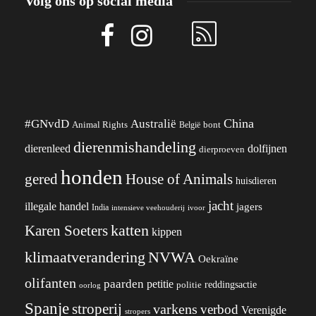
Volg ons op social media
China
#GNvdD
Australië
Animal Rights
België
bont
dierenmishandeling
dierenleed
dolfijnen
dierproeven
honden
gered
House of Animals
huisdieren
jacht
illegale handel
jagers
India
ivoor
intensieve veehouderij
katten
Karen Soeters
kippen
klimaatverandering
NVWA
Oekraïne
olifanten
paarden
petitie
reddingsactie
politie
oorlog
Spanje
stroperij
varkens
verbod
Verenigde
stropers