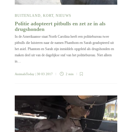
BUITENLAND
,
KORT
,
NIEUWS
Politie adopteert pitbulls en zet ze in als
drugshonden
In de Amerikaanse staat North Carolina heeft een politiebureau twee
pitbulls die luisteren naar de namen Phanthom en Sarah geadopteerd uit
het asiel. Phantom en Sarah zijn inmiddels opgeleid als drugshonden en
maken deel uit van de dagelijkse staf van het politiebureau. Niet alleen
in…
AnimalsToday
| 30 03 2017
2 min