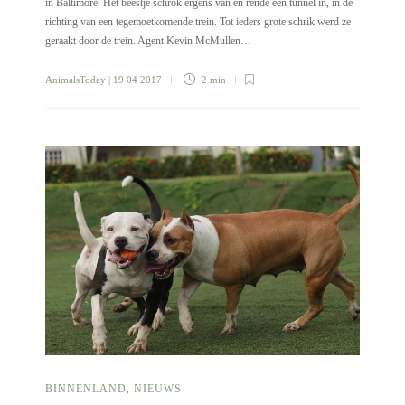
in Baltimore. Het beestje schrok ergens van en rende een tunnel in, in de
richting van een tegemoetkomende trein. Tot ieders grote schrik werd ze
geraakt door de trein. Agent Kevin McMullen…
AnimalsToday
| 19 04 2017
2 min
BINNENLAND
,
NIEUWS