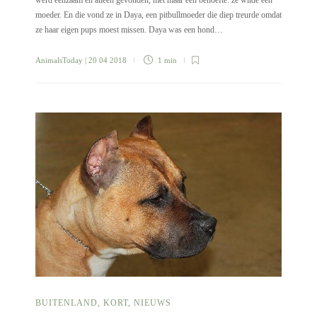
werd eenzaam en alleen gevonden, met maar een behoefte: ze wilde een
moeder. En die vond ze in Daya, een pitbullmoeder die diep treurde omdat
ze haar eigen pups moest missen. Daya was een hond…
AnimalsToday
| 20 04 2018
1 min
BUITENLAND
,
KORT
,
NIEUWS