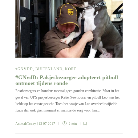
#GNVDD
,
BUITENLAND
,
KORT
#GNvdD: Pakjesbezorger adopteert pitbull
ontmoet tijdens ronde
Postbezorgers en honden: meestal geen gouden combinatie. Maar in het
geval van UPS pakjesbezorger Katie Newhouser en pitbull Leo was het
liefde op het eerste gezicht. Toen het baasje van Leo overleed twijfelde
Katie dan ook geen moment en nam ze de zorg voor haar…
AnimalsToday
| 12 07 2017
2 min