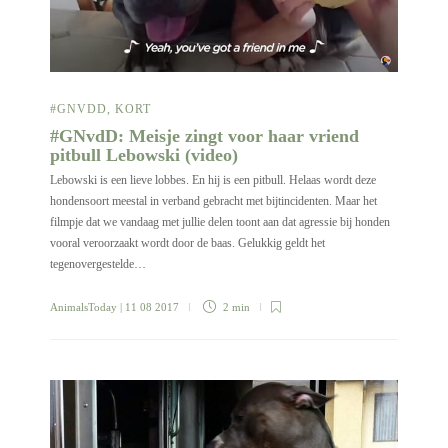
#GNVDD
,
KORT
#GNvdD: Meisje zingt voor haar vriend
pitbull Lebowski (video)
Lebowski is een lieve lobbes. En hij is een pitbull. Helaas wordt deze
hondensoort meestal in verband gebracht met bijtincidenten. Maar het
filmpje dat we vandaag met jullie delen toont aan dat agressie bij honden
vooral veroorzaakt wordt door de baas. Gelukkig geldt het
tegenovergestelde…
AnimalsToday
| 11 08 2017
2 min