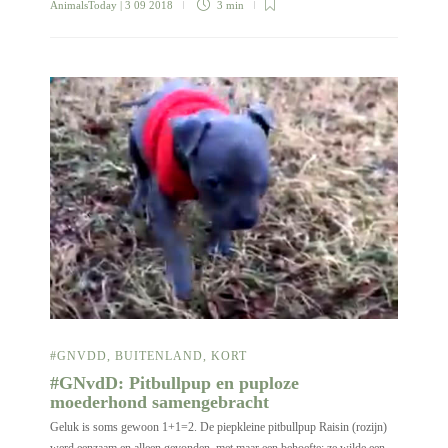
AnimalsToday
| 3 09 2018
3 min
#GNVDD
,
BUITENLAND
,
KORT
#GNvdD: Pitbullpup en puploze
moederhond samengebracht
Geluk is soms gewoon 1+1=2. De piepkleine pitbullpup Raisin (rozijn)