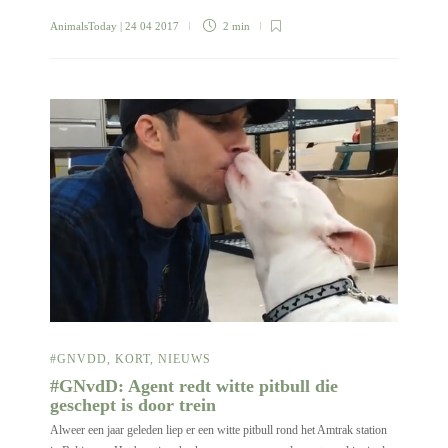
AnimalsToday
| 24 04 2017
2 min
#GNVDD
,
KORT
,
NIEUWS
#GNvdD: Agent redt witte pitbull die
geschept is door trein
Alweer een jaar geleden liep er een witte pitbull rond het Amtrak station