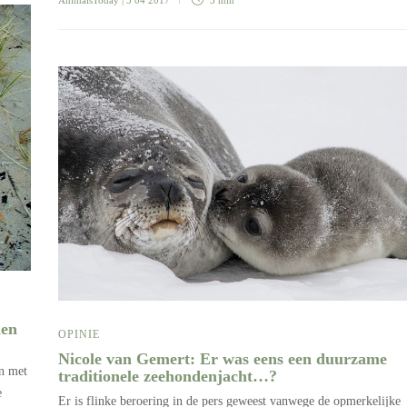
AnimalsToday
| 3 04 2017
3 min
den
OPINIE
Nicole van Gemert: Er was eens een duurzame
en met
traditionele zeehondenjacht…?
e
Er is flinke beroering in de pers geweest vanwege de opmerkelijke