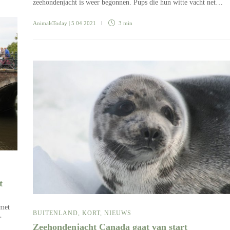
zeehondenjacht is weer begonnen. Pups die hun witte vacht net…
AnimalsToday
| 5 04 2021
3 min
t
 met
BUITENLAND
,
KORT
,
NIEUWS
’
Zeehondenjacht Canada gaat van start