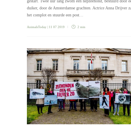
gestart. Twee uur lang zwom een nepzeehond, bestuurd door e
duiker, door de Amsterdamse grachten. Actrice Anna Drijver za
het complot en stuurde een post…
AnimalsToday
| 11 07 2019
2 min