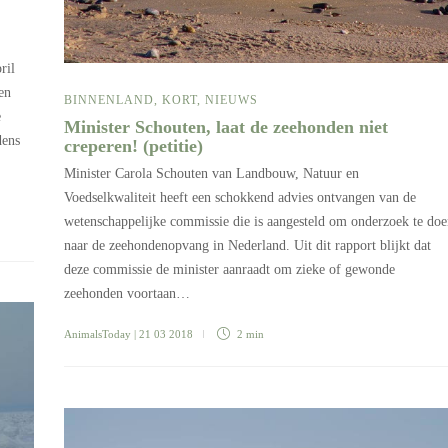
ril
en
BINNENLAND
,
KORT
,
NIEUWS
e
Minister Schouten, laat de zeehonden niet
dens
creperen! (petitie)
Minister Carola Schouten van Landbouw, Natuur en
Voedselkwaliteit heeft een schokkend advies ontvangen van de
wetenschappelijke commissie die is aangesteld om onderzoek te do
naar de zeehondenopvang in Nederland. Uit dit rapport blijkt dat
deze commissie de minister aanraadt om zieke of gewonde
zeehonden voortaan…
AnimalsToday
| 21 03 2018
2 min