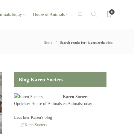
0
nimalsToday
House of Animals
Home
Search results for: jagers zeehonden
Blog Karen Soeters
Karen Soeters
Oprichter
House of Animals
en AnimalsToday
Lees
hier Karen's blog
@KarenSoeters