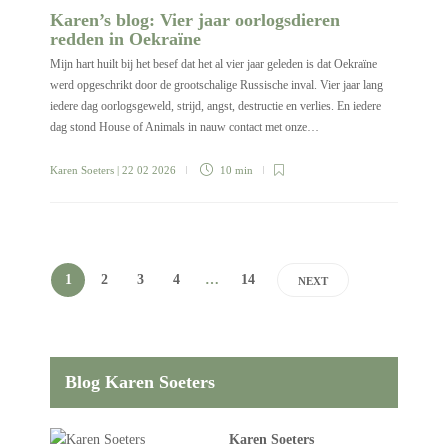
Karen’s blog: Vier jaar oorlogsdieren
redden in Oekraïne
Mijn hart huilt bij het besef dat het al vier jaar geleden is dat Oekraïne
werd opgeschrikt door de grootschalige Russische inval. Vier jaar lang
iedere dag oorlogsgeweld, strijd, angst, destructie en verlies. En iedere
dag stond House of Animals in nauw contact met onze…
Karen Soeters
| 22 02 2026
10 min
1
2
3
4
…
14
NEXT
Blog Karen Soeters
Karen Soeters