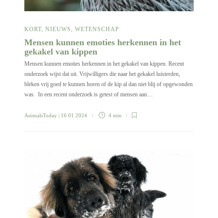
KORT
,
NIEUWS
,
WETENSCHAP
Mensen kunnen emoties herkennen in het
gekakel van kippen
Mensen kunnen emoties herkennen in het gekakel van kippen. Recent
onderzoek wijst dat uit. Vrijwilligers die naar het gekakel luisterden,
bleken vrij goed te kunnen horen of de kip al dan niet blij of opgewonden
was. In een recent onderzoek is getest of mensen aan…
AnimalsToday
| 16 01 2024
4 min