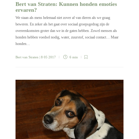
Bert van Straten: Kunnen honden emoties
ervaren?
We staan als mens helemaal niet zover af van dieren als we graag
beweren. En zeker als het gaat over sociaal groepsgedrag zijn de
overeenkomsten groter dan we in de gaten hebben. Zowel mensen als
honden hebben voedsel nodig, water, zuurstof, sociaal contact… Maar
honden…
Bert van Straten
| 8 05 2017
6 min