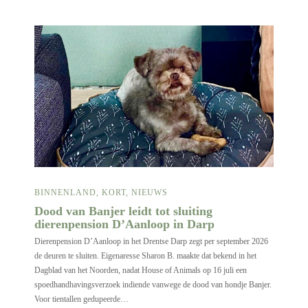
BINNENLAND
,
KORT
,
NIEUWS
Dood van Banjer leidt tot sluiting
dierenpension D’Aanloop in Darp
Dierenpension D’Aanloop in het Drentse Darp zegt per september 2026
de deuren te sluiten. Eigenaresse Sharon B. maakte dat bekend in het
Dagblad van het Noorden, nadat House of Animals op 16 juli een
spoedhandhavingsverzoek indiende vanwege de dood van hondje Banjer.
Voor tientallen gedupeerde…