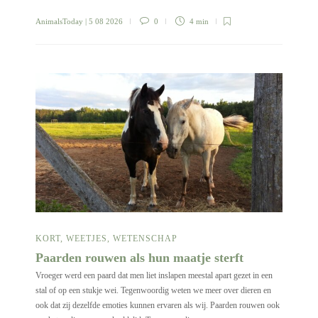
AnimalsToday
| 5 08 2026
0
4 min
KORT
,
WEETJES
,
WETENSCHAP
Paarden rouwen als hun maatje sterft
Vroeger werd een paard dat men liet inslapen meestal apart gezet in een
stal of op een stukje wei. Tegenwoordig weten we meer over dieren en
ook dat zij dezelfde emoties kunnen ervaren als wij. Paarden rouwen ook