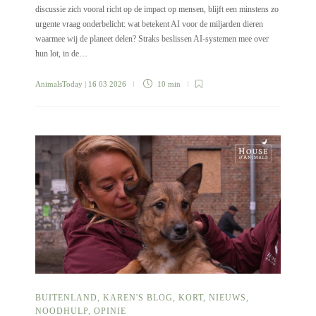
discussie zich vooral richt op de impact op mensen, blijft een minstens zo
urgente vraag onderbelicht: wat betekent AI voor de miljarden dieren
waarmee wij de planeet delen? Straks beslissen AI-systemen mee over
hun lot, in de…
AnimalsToday
| 16 03 2026
10 min
BUITENLAND
,
KAREN'S BLOG
,
KORT
,
NIEUWS
,
NOODHULP
,
OPINIE