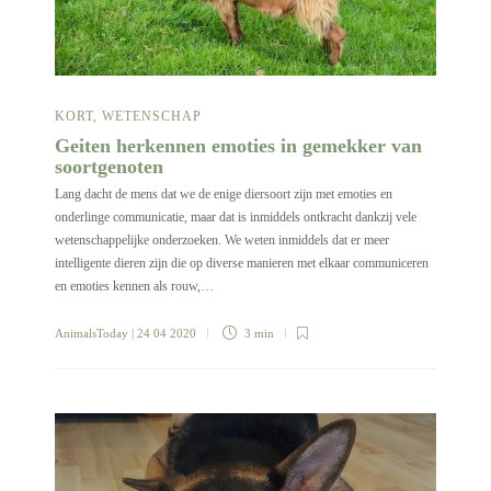
KORT
,
WETENSCHAP
Geiten herkennen emoties in gemekker van
soortgenoten
Lang dacht de mens dat we de enige diersoort zijn met emoties en
onderlinge communicatie, maar dat is inmiddels ontkracht dankzij vele
wetenschappelijke onderzoeken. We weten inmiddels dat er meer
intelligente dieren zijn die op diverse manieren met elkaar communiceren
en emoties kennen als rouw,…
AnimalsToday
| 24 04 2020
3 min