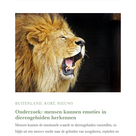
BUITENLAND
,
KORT
,
NIEUWS
Onderzoek: mensen kunnen emoties in
dierengeluiden herkennen
Mensen kunnen de emotionele waarde in dierengeluiden vaststellen, zo
blijkt uit een nieuwe studie naar de geluiden van zoogdieren, reptielen en