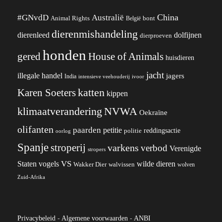
China
#GNvdD
Australië
Animal Rights
België
bont
dierenmishandeling
dierenleed
dolfijnen
dierproeven
honden
gered
House of Animals
huisdieren
jacht
illegale handel
jagers
India
ivoor
intensieve veehouderij
katten
Karen Soeters
kippen
klimaatverandering
NVWA
Oekraïne
olifanten
paarden
petitie
reddingsactie
politie
oorlog
Spanje
stroperij
varkens
verbod
Verenigde
stropers
VS
wilde dieren
Staten
vogels
Wakker Dier
walvissen
wolven
Zuid-Afrika
Privacybeleid
-
Algemene voorwaarden
-
ANBI