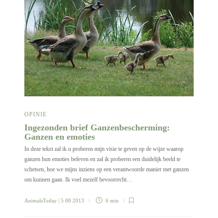
OPINIE
Ingezonden brief Ganzenbescherming:
Ganzen en emoties
In deze tekst zal ik u proberen mijn visie te geven op de wijze waarop
ganzen hun emoties beleven en zal ik proberen een duidelijk beeld te
schetsen, hoe we mijns inziens op een verantwoorde manier met ganzen
om kunnen gaan. Ik voel mezelf bevoorrecht…
AnimalsToday
| 5 08 2013
6 min