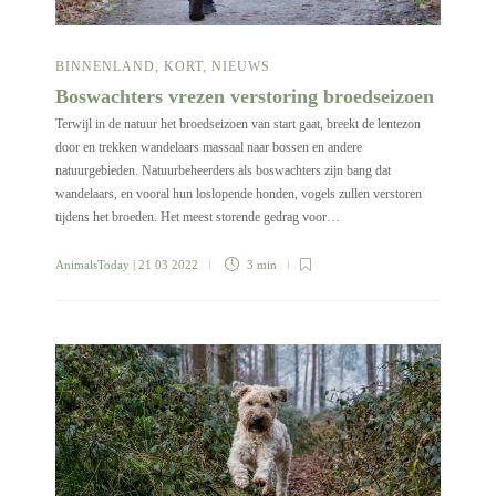
BINNENLAND
,
KORT
,
NIEUWS
Boswachters vrezen verstoring broedseizoen
Terwijl in de natuur het broedseizoen van start gaat, breekt de lentezon
door en trekken wandelaars massaal naar bossen en andere
natuurgebieden. Natuurbeheerders als boswachters zijn bang dat
wandelaars, en vooral hun loslopende honden, vogels zullen verstoren
tijdens het broeden. Het meest storende gedrag voor…
AnimalsToday
| 21 03 2022
3 min