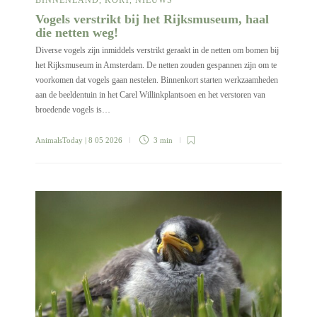
Vogels verstrikt bij het Rijksmuseum, haal
die netten weg!
Diverse vogels zijn inmiddels verstrikt geraakt in de netten om bomen bij
het Rijksmuseum in Amsterdam. De netten zouden gespannen zijn om te
voorkomen dat vogels gaan nestelen. Binnenkort starten werkzaamheden
aan de beeldentuin in het Carel Willinkplantsoen en het verstoren van
broedende vogels is…
AnimalsToday
| 8 05 2026
3 min