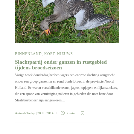
BINNENLAND
,
KORT
,
NIEUWS
Slachtpartij onder ganzen in rustgebied
tijdens broedseizoen
Vorige week donderdag hebben jagers een enorme slachting aangericht
onder een groep ganzen in en rond Stede Broec in de provincie Noord-
Holland. Er waren verschillende teams, jagers, opjagers en lijkenzoekers,
die een spoor van vernietiging nalieten in gebieden die nota bene door
Staatsbosbeheer zijn aangewezen…
AnimalsToday
| 28 05 2014
2 min