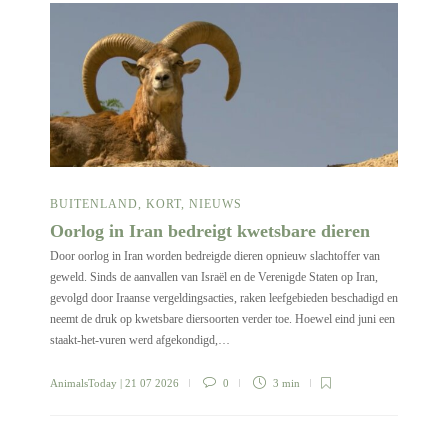
BUITENLAND
,
KORT
,
NIEUWS
Oorlog in Iran bedreigt kwetsbare dieren
Door oorlog in Iran worden bedreigde dieren opnieuw slachtoffer van
geweld. Sinds de aanvallen van Israël en de Verenigde Staten op Iran,
gevolgd door Iraanse vergeldingsacties, raken leefgebieden beschadigd en
neemt de druk op kwetsbare diersoorten verder toe. Hoewel eind juni een
staakt-het-vuren werd afgekondigd,…
AnimalsToday
| 21 07 2026
0
3 min