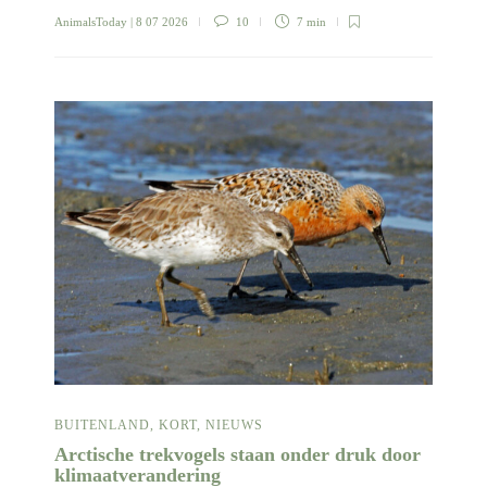
AnimalsToday
| 8 07 2026
10
7 min
BUITENLAND
,
KORT
,
NIEUWS
Arctische trekvogels staan onder druk door
klimaatverandering