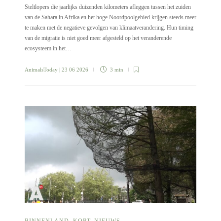
Steltlopers die jaarlijks duizenden kilometers afleggen tussen het zuiden
van de Sahara in Afrika en het hoge Noordpoolgebied krijgen steeds meer
te maken met de negatieve gevolgen van klimaatverandering. Hun timing
van de migratie is niet goed meer afgesteld op het veranderende
ecosysteem in het…
AnimalsToday
| 23 06 2026
3 min
BINNENLAND
,
KORT
,
NIEUWS