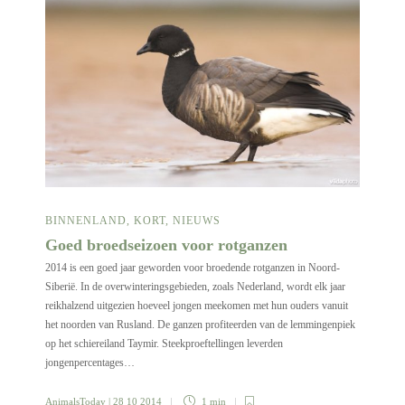
BINNENLAND
,
KORT
,
NIEUWS
Goed broedseizoen voor rotganzen
2014 is een goed jaar geworden voor broedende rotganzen in Noord-
Siberië. In de overwinteringsgebieden, zoals Nederland, wordt elk jaar
reikhalzend uitgezien hoeveel jongen meekomen met hun ouders vanuit
het noorden van Rusland. De ganzen profiteerden van de lemmingenpiek
op het schiereiland Taymir. Steekproeftellingen leverden
jongenpercentages…
AnimalsToday
| 28 10 2014
1 min