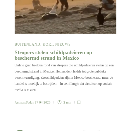
BUITENLAND
,
KORT
,
NIEUWS
Stropers stelen schildpadeieren op
beschermd strand in Mexico
Online gaan beelden rond van stropers die schildpadeieren stelen op een
beschermd strand in Mexico. Het incident leidde tot grote publieke
verontwaardiging. Zeeschildpadden zijn in Mexico beschermd, maar de
handel is moeilijk te bestrijden. In een filmpje dat circuleert op sociale
media is te zien…
AnimalsToday
| 7 04 2026
2 min