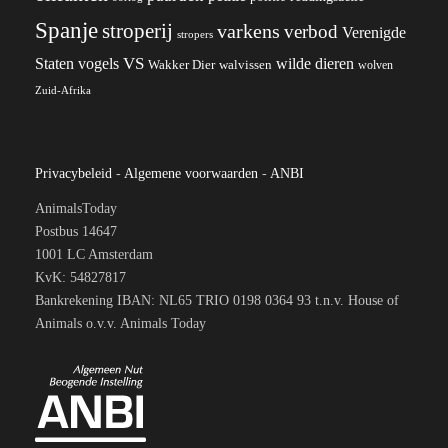
Spanje
stroperij
varkens
verbod
Verenigde
stropers
VS
Staten
vogels
wilde dieren
Wakker Dier
walvissen
wolven
Zuid-Afrika
Privacybeleid
-
Algemene voorwaarden
-
ANBI
AnimalsToday
Postbus 14647
1001 LC Amsterdam
KvK: 54827817
Bankrekening IBAN: NL65 TRIO 0198 0364 93 t.n.v. House of
Animals o.v.v. Animals Today