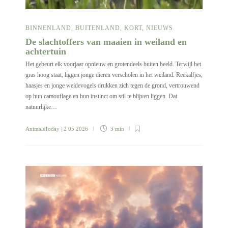
BINNENLAND
,
BUITENLAND
,
KORT
,
NIEUWS
De slachtoffers van maaien in weiland en
achtertuin
Het gebeurt elk voorjaar opnieuw en grotendeels buiten beeld. Terwijl het
gras hoog staat, liggen jonge dieren verscholen in het weiland. Reekalfjes,
haasjes en jonge weidevogels drukken zich tegen de grond, vertrouwend
op hun camouflage en hun instinct om stil te blijven liggen. Dat
natuurlijke…
AnimalsToday
| 2 05 2026
3 min