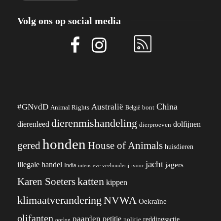
Volg ons op social media
China
#GNvdD
Australië
Animal Rights
België
bont
dierenmishandeling
dierenleed
dolfijnen
dierproeven
honden
gered
House of Animals
huisdieren
jacht
illegale handel
jagers
India
ivoor
intensieve veehouderij
katten
Karen Soeters
kippen
klimaatverandering
NVWA
Oekraïne
olifanten
paarden
petitie
reddingsactie
politie
oorlog