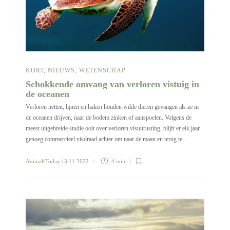
KORT
,
NIEUWS
,
WETENSCHAP
Schokkende omvang van verloren vistuig in
de oceanen
Verloren netten, lijnen en haken houden wilde dieren gevangen als ze in
de oceanen drijven, naar de bodem zinken of aanspoelen. Volgens de
meest uitgebreide studie ooit over verloren visuitrusting, blijft er elk jaar
genoeg commercieel visdraad achter om naar de maan en terug te…
AnimalsToday
| 3 11 2022
4 min