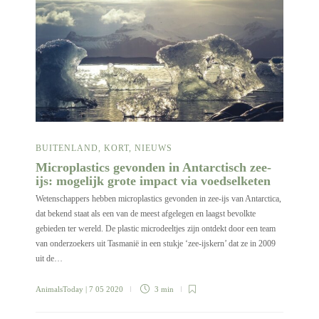
BUITENLAND
,
KORT
,
NIEUWS
Microplastics gevonden in Antarctisch zee-
ijs: mogelijk grote impact via voedselketen
Wetenschappers hebben microplastics gevonden in zee-ijs van Antarctica,
dat bekend staat als een van de meest afgelegen en laagst bevolkte
gebieden ter wereld. De plastic microdeeltjes zijn ontdekt door een team
van onderzoekers uit Tasmanië in een stukje ‘zee-ijskern’ dat ze in 2009
uit de…
AnimalsToday
| 7 05 2020
3 min