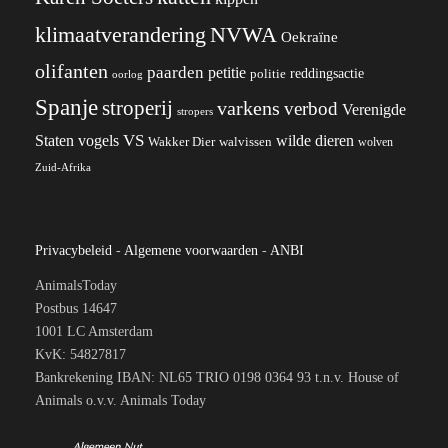
klimaatverandering
NVWA
Oekraïne
olifanten
paarden
petitie
reddingsactie
politie
oorlog
Spanje
stroperij
varkens
verbod
Verenigde
stropers
VS
Staten
vogels
wilde dieren
Wakker Dier
walvissen
wolven
Zuid-Afrika
Privacybeleid
-
Algemene voorwaarden
-
ANBI
AnimalsToday
Postbus 14647
1001 LC Amsterdam
KvK: 54827817
Bankrekening IBAN: NL65 TRIO 0198 0364 93 t.n.v. House of
Animals o.v.v. Animals Today