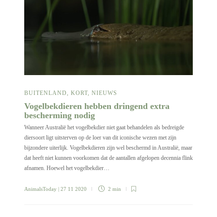
BUITENLAND
,
KORT
,
NIEUWS
Vogelbekdieren hebben dringend extra
bescherming nodig
Wanneer Australië het vogelbekdier niet gaat behandelen als bedreigde
diersoort ligt uitsterven op de loer van dit iconische wezen met zijn
bijzondere uiterlijk. Vogelbekdieren zijn wel beschermd in Australië, maar
dat heeft niet kunnen voorkomen dat de aantallen afgelopen decennia flink
afnamen. Hoewel het vogelbekdier…
AnimalsToday
| 27 11 2020
2 min