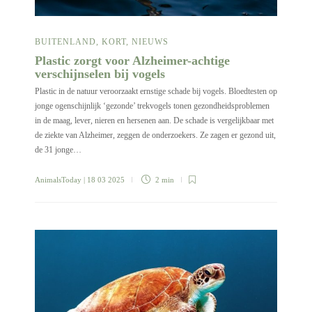
BUITENLAND
,
KORT
,
NIEUWS
Plastic zorgt voor Alzheimer-achtige
verschijnselen bij vogels
Plastic in de natuur veroorzaakt ernstige schade bij vogels. Bloedtesten op
jonge ogenschijnlijk ‘gezonde’ trekvogels tonen gezondheidsproblemen
in de maag, lever, nieren en hersenen aan. De schade is vergelijkbaar met
de ziekte van Alzheimer, zeggen de onderzoekers. Ze zagen er gezond uit,
de 31 jonge…
AnimalsToday
| 18 03 2025
2 min