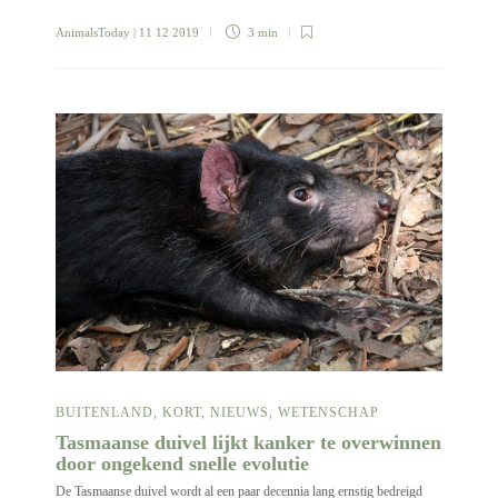
AnimalsToday
| 11 12 2019
3 min
BUITENLAND
,
KORT
,
NIEUWS
,
WETENSCHAP
Tasmaanse duivel lijkt kanker te overwinnen
door ongekend snelle evolutie
De Tasmaanse duivel wordt al een paar decennia lang ernstig bedreigd