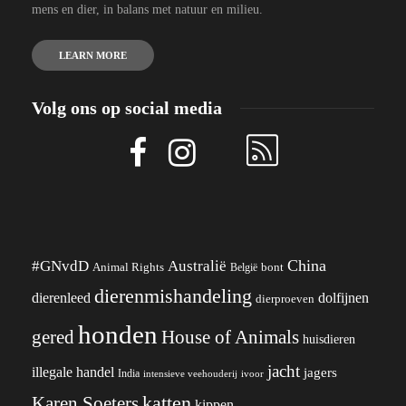
mens en dier, in balans met natuur en milieu.
LEARN MORE
Volg ons op social media
China
#GNvdD
Australië
Animal Rights
België
bont
dierenmishandeling
dierenleed
dolfijnen
dierproeven
honden
gered
House of Animals
huisdieren
jacht
illegale handel
jagers
India
ivoor
intensieve veehouderij
katten
Karen Soeters
kippen