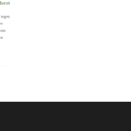
dorst
 tegen
ev
t om
en