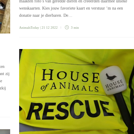
maakten foto’s van geredde dieren en creëerden daarmee unieke
wenskaarten. Kies jouw favoriete kaart en verstuur ‘m na een
donatie naar je dierbaren. De…
AnimalsToday
| 21 12 2022
3 min
ten
nt zij
de
zkij