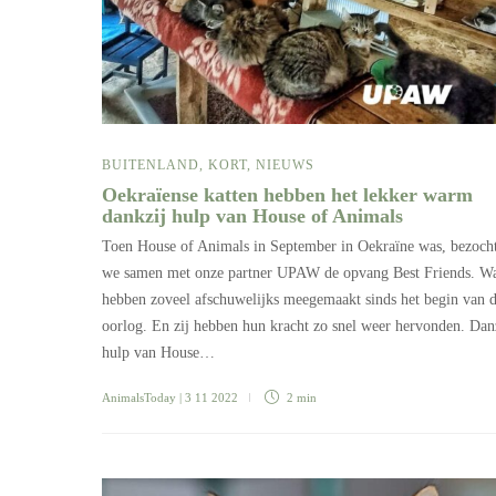
BUITENLAND
,
KORT
,
NIEUWS
Oekraïense katten hebben het lekker warm
dankzij hulp van House of Animals
Toen House of Animals in September in Oekraïne was, bezoch
we samen met onze partner UPAW de opvang Best Friends. Wa
hebben zoveel afschuwelijks meegemaakt sinds het begin van 
oorlog. En zij hebben hun kracht zo snel weer hervonden. Dan
hulp van House…
AnimalsToday
| 3 11 2022
2 min