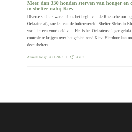
Meer dan 330 honden sterven van honger en 
in shelter nabij Kiev
Diverse shelters waren sinds het begin van de Russische oorlog
Oekraïne afgesneden van de buitenwereld. Shelter Sirius in Ki
was hier een voorbeeld van. Het is het Oekraïense leger geluk
controle te krijgen over het gebied rond Kiev. Hierdoor kan m
deze shelters…
AnimalsToday
| 4 04 2022
4 min