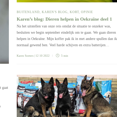
BUITENLAND
,
KAREN'S BLOG
,
KORT
,
OPINIE
Karen’s blog: Dieren helpen in Oekraïne deel 1
Na het uitstellen van onze reis omdat de situatie te onzeker was,
besluiten we begin september eindelijk om te gaan. We gaan dieren
helpen in Oekraïne. Mijn koffer pak ik in met andere spullen dan ik
normaal gewend ben. Veel harde schijven en extra batterijen…
Karen Soeters
| 12 10 2022
5 min
t gaat
e