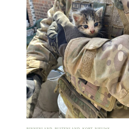
BINNENLAND
,
BUITENLAND
,
KORT
,
NIEUWS