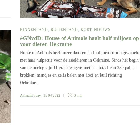
BINNENLAND
,
BUITENLAND
,
KORT
,
NIEUWS
#GNvdD: House of Animals haalt half miljoen op
voor dieren Oekraïne
House of Animals heeft meer dan een half miljoen euro ingezameld
met haar hulpactie voor de asieldieren in Oekraïne. Sinds het begin
van de oorlog zijn 11 vrachtwagens met een totaal van 330 pallets
brokken, mandjes en zelfs balen met hooi en kuil richting
Oekraïne…
AnimalsToday
| 15 04 2022
3 min