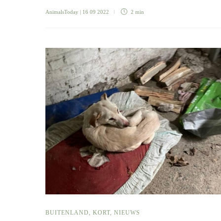
AnimalsToday
| 16 09 2022
2 min
BUITENLAND
,
KORT
,
NIEUWS