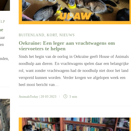
LP
ne
BUITENLAND
,
KORT
,
NIEUWS
aar
Oekraïne: Een leger aan vrachtwagens om
den
viervoeters te helpen
Sinds het begin van de oorlog in Oekraïne geeft House of Animals
anden,
noodhulp aan dieren. En vrachtwagens spelen daar een belangrijke
rol, want zonder vrachtwagens had de noodhulp niet door het land
verspreid kunnen worden. Verder kregen we afgelopen week een
heel mooi bericht van…
AnimalsToday
| 20 03 2023
3 min