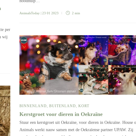
noodhulp…
n
AnimalsToday
| 23 01 2023
2 min
te per
n wij
BINNENLAND
,
BUITENLAND
,
KORT
Kerstgroet voor dieren in Oekraïne
Stuur een kerstgroet uit Oekraïne, voor dieren in Oekraïne. House 
Animals werkt nauw samen met de Oekraïense partner UPAW. Zij