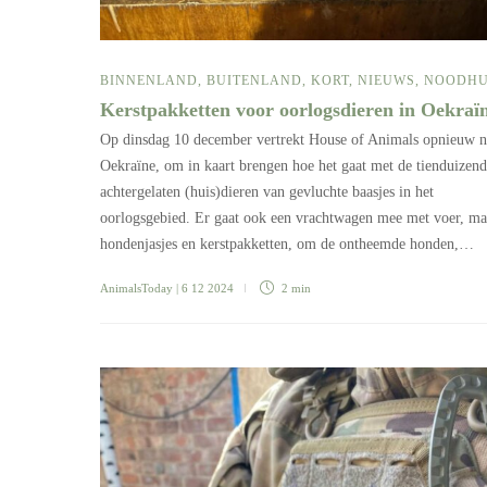
BINNENLAND
,
BUITENLAND
,
KORT
,
NIEUWS
,
NOODHU
Kerstpakketten voor oorlogsdieren in Oekraï
Op dinsdag 10 december vertrekt House of Animals opnieuw n
Oekraïne, om in kaart brengen hoe het gaat met de tienduizen
achtergelaten (huis)dieren van gevluchte baasjes in het
oorlogsgebied. Er gaat ook een vrachtwagen mee met voer, m
hondenjasjes en kerstpakketten, om de ontheemde honden,…
AnimalsToday
| 6 12 2024
2 min