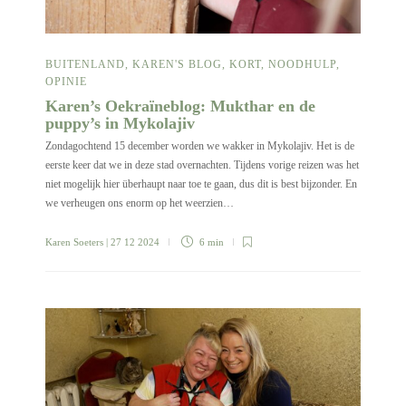
BUITENLAND
,
KAREN'S BLOG
,
KORT
,
NOODHULP
,
OPINIE
Karen’s Oekraïneblog: Mukthar en de
puppy’s in Mykolajiv
Zondagochtend 15 december worden we wakker in Mykolajiv. Het is de
eerste keer dat we in deze stad overnachten. Tijdens vorige reizen was het
niet mogelijk hier überhaupt naar toe te gaan, dus dit is best bijzonder. En
we verheugen ons enorm op het weerzien…
Karen Soeters
| 27 12 2024
6 min