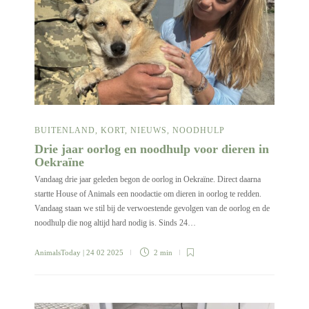
BUITENLAND
,
KORT
,
NIEUWS
,
NOODHULP
Drie jaar oorlog en noodhulp voor dieren in
Oekraïne
Vandaag drie jaar geleden begon de oorlog in Oekraïne. Direct daarna
startte House of Animals een noodactie om dieren in oorlog te redden.
Vandaag staan we stil bij de verwoestende gevolgen van de oorlog en de
noodhulp die nog altijd hard nodig is. Sinds 24…
AnimalsToday
| 24 02 2025
2 min