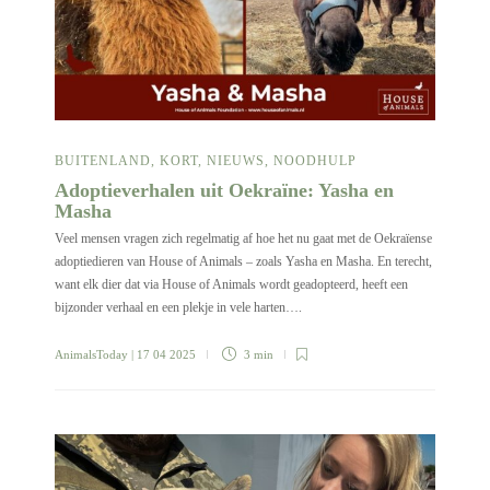
BUITENLAND
,
KORT
,
NIEUWS
,
NOODHULP
Adoptieverhalen uit Oekraïne: Yasha en
Masha
Veel mensen vragen zich regelmatig af hoe het nu gaat met de Oekraïense
adoptiedieren van House of Animals – zoals Yasha en Masha. En terecht,
want elk dier dat via House of Animals wordt geadopteerd, heeft een
bijzonder verhaal en een plekje in vele harten….
AnimalsToday
| 17 04 2025
3 min