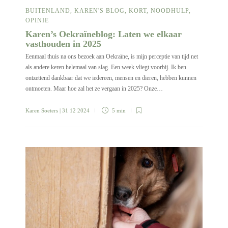
BUITENLAND
,
KAREN'S BLOG
,
KORT
,
NOODHULP
,
OPINIE
Karen’s Oekraïneblog: Laten we elkaar
vasthouden in 2025
Eenmaal thuis na ons bezoek aan Oekraïne, is mijn perceptie van tijd net
als andere keren helemaal van slag. Een week vliegt voorbij. Ik ben
ontzettend dankbaar dat we iedereen, mensen en dieren, hebben kunnen
ontmoeten. Maar hoe zal het ze vergaan in 2025? Onze…
Karen Soeters
| 31 12 2024
5 min