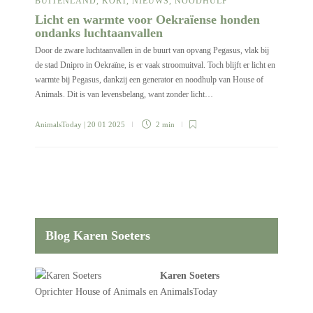
BUITENLAND
,
KORT
,
NIEUWS
,
NOODHULP
Licht en warmte voor Oekraïense honden
ondanks luchtaanvallen
Door de zware luchtaanvallen in de buurt van opvang Pegasus, vlak bij
de stad Dnipro in Oekraïne, is er vaak stroomuitval. Toch blijft er licht en
warmte bij Pegasus, dankzij een generator en noodhulp van House of
Animals. Dit is van levensbelang, want zonder licht…
AnimalsToday
| 20 01 2025
2 min
Blog Karen Soeters
Karen Soeters
Oprichter
House of Animals
en AnimalsToday