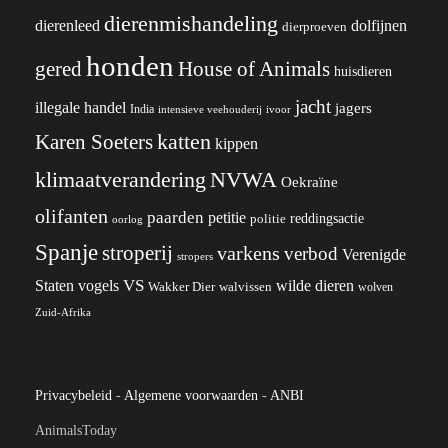
dierenmishandeling
dierenleed
dolfijnen
dierproeven
honden
gered
House of Animals
huisdieren
jacht
illegale handel
jagers
India
ivoor
intensieve veehouderij
katten
Karen Soeters
kippen
klimaatverandering
NVWA
Oekraïne
olifanten
paarden
petitie
reddingsactie
politie
oorlog
Spanje
stroperij
varkens
verbod
Verenigde
stropers
VS
wilde dieren
Staten
vogels
Wakker Dier
walvissen
wolven
Zuid-Afrika
Privacybeleid
-
Algemene voorwaarden
-
ANBI
AnimalsToday