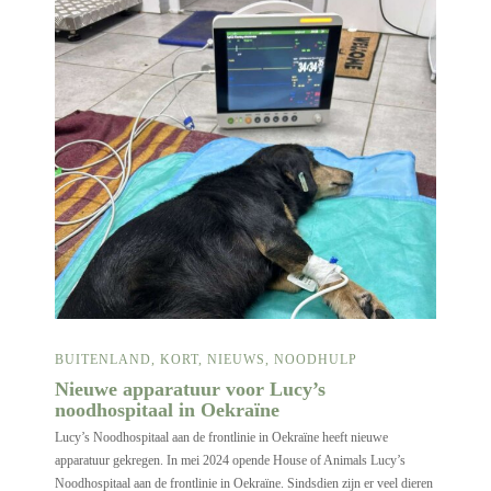
BUITENLAND
,
KORT
,
NIEUWS
,
NOODHULP
Nieuwe apparatuur voor Lucy’s
noodhospitaal in Oekraïne
Lucy’s Noodhospitaal aan de frontlinie in Oekraïne heeft nieuwe
apparatuur gekregen. In mei 2024 opende House of Animals Lucy’s
Noodhospitaal aan de frontlinie in Oekraïne. Sindsdien zijn er veel dieren