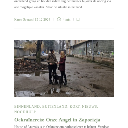
ontzettend graag en houden iedere dag het nieuws bij over de oorlog via
alle mogelijke kanalen. Maar de situatie in het land…
Karen Soeters
| 13 12 2024
4 min
BINNENLAND
,
BUITENLAND
,
KORT
,
NIEUWS
,
NOODHULP
Oekraïnereis: Onze Angel in Zaporizja
House of Animals is in Oekraïne om oorlogsdieren te helpen. Vandaag