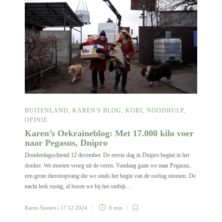
BUITENLAND
,
KAREN'S BLOG
,
KORT
,
NOODHULP
,
OPINIE
Karen’s Oekraïneblog: Met 17.000 kilo voer
naar Pegasus, Dnipro
Donderdagochtend 12 december. De eerste dag in Dnipro begint in het
donker. We moeten vroeg uit de veren. Vandaag gaan we naar Pegasus,
een grote dierenopvang die we sinds het begin van de oorlog steunen. De
nacht leek rustig, al horen we bij het ontbijt…
Karen Soeters
| 17 12 2024
8 min