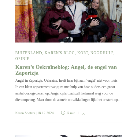
BUITENLAND
,
KAREN'S BLOG
,
KORT
,
NOODHULP
,
OPINIE
Karen’s Oekraïneblog: Angel, de engel van
Zaporizja
Angel in Zaporizja, Oekraïne, heeft haar bijnaam ‘engel’ niet voor niets.
In een klein appartement vangt ze met hulp van haar ouders een groot
aantal oorlogsdieren op. Angel cijfert zichzelf helemaal weg voor de
dierenopvang. Maar door de actuele ontwikkelingen lijkt het er sterk op…
Karen Soeters
| 18 12 2024
5 min