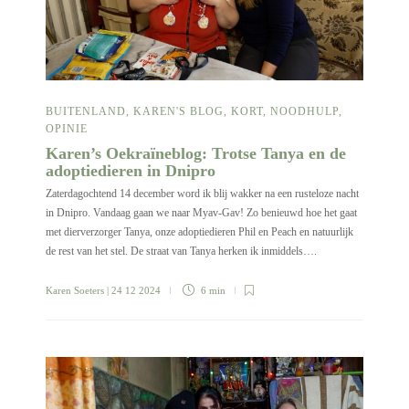
BUITENLAND
,
KAREN'S BLOG
,
KORT
,
NOODHULP
,
OPINIE
Karen’s Oekraïneblog: Trotse Tanya en de
adoptiedieren in Dnipro
Zaterdagochtend 14 december word ik blij wakker na een rusteloze nacht
in Dnipro. Vandaag gaan we naar Myav-Gav! Zo benieuwd hoe het gaat
met dierverzorger Tanya, onze adoptiedieren Phil en Peach en natuurlijk
de rest van het stel. De straat van Tanya herken ik inmiddels….
Karen Soeters
| 24 12 2024
6 min