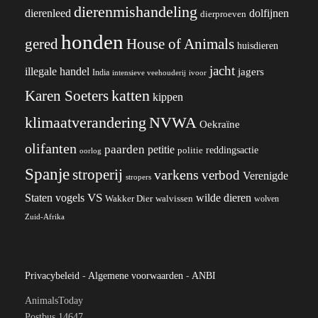
dierenmishandeling
dierenleed
dolfijnen
dierproeven
honden
gered
House of Animals
huisdieren
jacht
illegale handel
jagers
India
ivoor
intensieve veehouderij
katten
Karen Soeters
kippen
klimaatverandering
NVWA
Oekraïne
olifanten
paarden
petitie
reddingsactie
politie
oorlog
Spanje
stroperij
varkens
verbod
Verenigde
stropers
VS
wilde dieren
Staten
vogels
Wakker Dier
walvissen
wolven
Zuid-Afrika
Privacybeleid
-
Algemene voorwaarden
-
ANBI
AnimalsToday
Postbus 14647