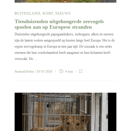
BUITENLAND
,
KORT
,
NIEUWS
Tienduizenden uitgehongerde zeevogels
spoelen aan op Europese stranden
Duizenden uitgehongerde papegaaiduikers, zeekoppen, alken en sternen
zijn de laatste weken aangespoeld op kusten langs heel Europa. Het is de
ergste zeevogelramp in Europa in tien jaar tijd. De oorzaak is een reeks
stormen die hun voedselaanbod heeft aangetast en hun lichamen heeft
verzwakt. De…
AnimalsToday
| 10 03 2026
4 min