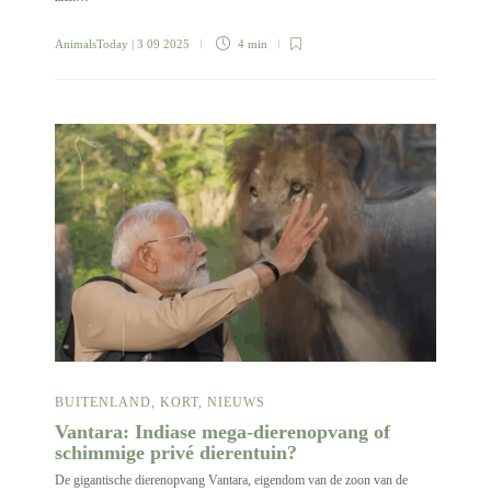
AnimalsToday
| 3 09 2025
4 min
BUITENLAND
,
KORT
,
NIEUWS
Vantara: Indiase mega-dierenopvang of
schimmige privé dierentuin?
De gigantische dierenopvang Vantara, eigendom van de zoon van de