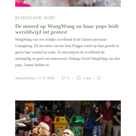
BUITENLAND
,
KORT
De moord op WangWang en haar pups leidt
wereldwijd tot protest
WangWang was een vrolijke zwerfhond in de Chinese provincie
Guangdong. De inwoners van het dorp Pingpu waren op haar gesteld en
gaven haar voedsel en water. Ze omschrijven de zwerfhond als
zachtaardig en goed van vertrouwen. Onlangs beviel WangWang van drie
pups. Samen leefden ze…
AnimalsToday
| 31 07 2026
0
3 min